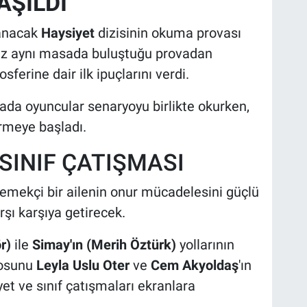
AŞILDI
lanacak
Haysiyet
dizisinin okuma provası
 kez aynı masada buluştuğu provadan
sferine dair ilk ipuçlarını verdi.
da oyuncular senaryoyu birlikte okurken,
ermeye başladı.
 SINIF ÇATIŞMASI
, emekçi bir ailenin onur mücadelesini güçlü
arşı karşıya getirecek.
r)
ile
Simay'ın (Merih Öztürk)
yollarının
yosunu
Leyla Uslu Oter
ve
Cem Akyoldaş
'ın
et ve sınıf çatışmaları ekranlara