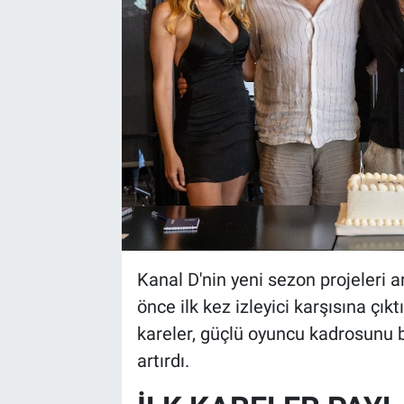
Bize ulaşın
İletişim/Künye
Yaşam
Gözden Kaçmasın
İletişim (Künye)
Kanal D'nin yeni sezon projeleri 
önce ilk kez izleyici karşısına çı
kareler, güçlü oyuncu kadrosunu b
artırdı.