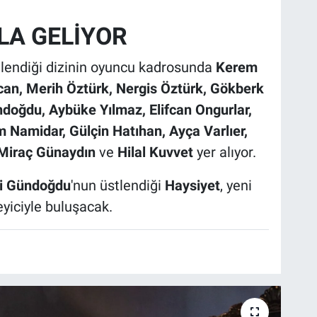
LA GELİYOR
tlendiği dizinin oyuncu kadrosunda
Kerem
can, Merih Öztürk, Nergis Öztürk, Gökberk
ndoğdu, Aybüke Yılmaz, Elifcan Ongurlar,
 Namidar, Gülçin Hatıhan, Ayça Varlıer,
Miraç Günaydın
ve
Hilal Kuvvet
yer alıyor.
ci Gündoğdu
'nun üstlendiği
Haysiyet
, yeni
yiciyle buluşacak.