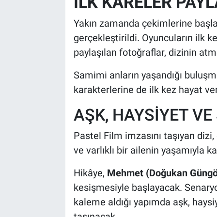
İLK KARELER PAYL
Yakın zamanda çekimlerine baş
gerçekleştirildi. Oyuncuların ilk
paylaşılan fotoğraflar, dizinin atmo
Samimi anların yaşandığı buluşma
karakterlerine de ilk kez hayat v
AŞK, HAYSİYET VE
Pastel Film imzasını taşıyan dizi
ve varlıklı bir ailenin yaşamıyla k
Hikâye,
Mehmet (Doğukan Güngö
kesişmesiyle başlayacak. Senar
kaleme aldığı yapımda aşk, haysiy
taşınacak.