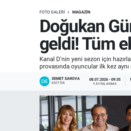
SAĞLIK
FOTO GALERI
MAGAZIN
Doğukan Güng
EKONOMİ
geldi! Tüm e
EĞİTİM
ÖZEL HABER
Kanal D'nin yeni sezon için hazırla
provasında oyuncular ilk kez aynı
Keşfet
DEMET SAROVA
08.07.2026 - 09:35
EDITÖR
YAYINLANMA
ASTROLOJİ
MANŞET
RESMİ İLANLAR
İLAN