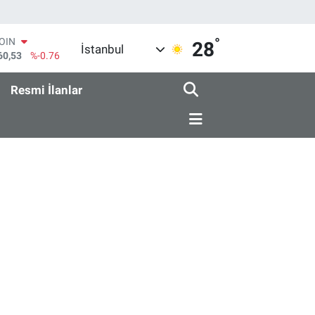
°
AR
28
İstanbul
069
%0.17
O
265
%0.01
Resmi İlanlar
RLİN
897
%0.02
M ALTIN
.81
%1.44
T100
87
%64
COIN
60,53
%-0.76