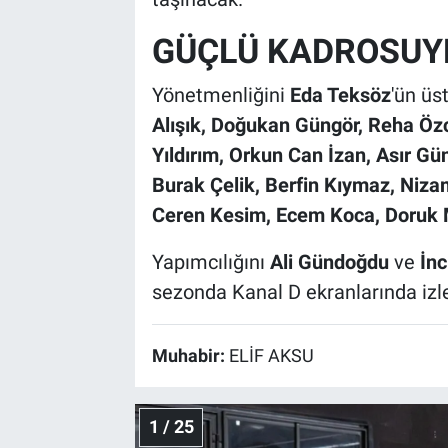
GÜÇLÜ KADROSUY
Yönetmenliğini
Eda Teksöz
'ün üs
Alışık, Doğukan Güngör, Reha Öz
Yıldırım, Orkun Can İzan, Asır Gü
Burak Çelik, Berfin Kıymaz, Nizam
Ceren Kesim, Ecem Koca, Doruk 
Yapımcılığını
Ali Gündoğdu
ve
İn
sezonda Kanal D ekranlarında izle
Muhabir:
ELİF AKSU
1 / 25