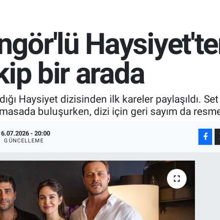
ör'lü Haysiyet'ten
kip bir arada
dığı Haysiyet dizisinden ilk kareler paylaşıldı. S
 masada buluşurken, dizi için geri sayım da resm
16.07.2026 - 20:00
GÜNCELLEME