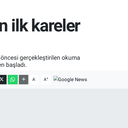
 ilk kareler
et öncesi gerçekleştirilen okuma
en başladı.
-
+
A
A