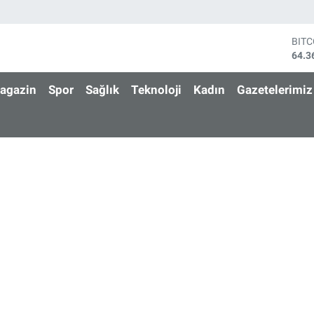
DOL
47,7
EUR
55,0
agazin
Spor
Sağlık
Teknoloji
Kadın
Gazetelerimiz
STE
64,1
GRA
6574
BİS
13.8
BIT
64.3