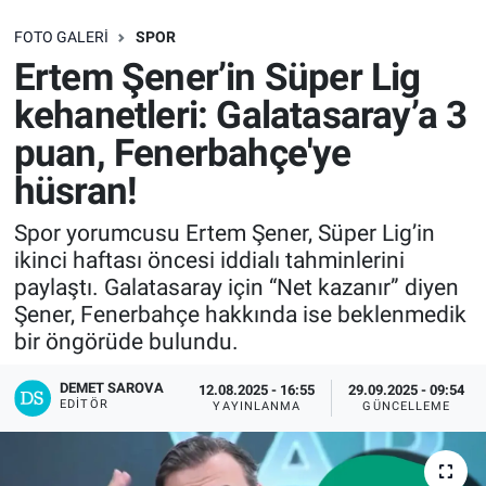
SAĞLIK
FOTO GALERI
SPOR
Ertem Şener’in Süper Lig
EKONOMİ
kehanetleri: Galatasaray’a 3
puan, Fenerbahçe'ye
EĞİTİM
hüsran!
ÖZEL HABER
Spor yorumcusu Ertem Şener, Süper Lig’in
ikinci haftası öncesi iddialı tahminlerini
Keşfet
paylaştı. Galatasaray için “Net kazanır” diyen
Şener, Fenerbahçe hakkında ise beklenmedik
ASTROLOJİ
bir öngörüde bulundu.
MANŞET
DEMET SAROVA
12.08.2025 - 16:55
29.09.2025 - 09:54
EDITÖR
YAYINLANMA
GÜNCELLEME
RESMİ İLANLAR
İLAN