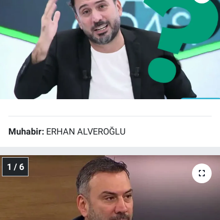
Bize ulaşın
İletişim/Künye
Yaşam
Gözden Kaçmasın
İletişim (Künye)
Muhabir:
ERHAN ALVEROĞLU
1 / 6