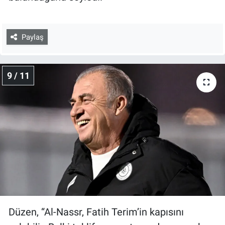
Paylaş
9 / 11
Düzen, “Al-Nassr, Fatih Terim’in kapısını