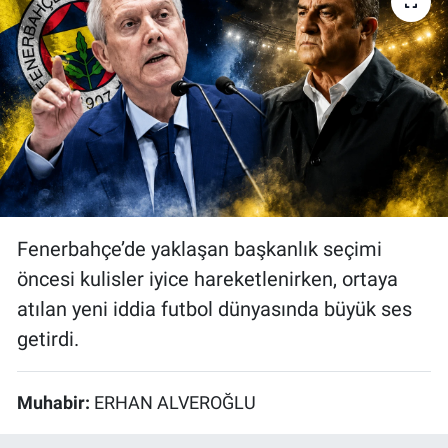
Bize ulaşın
İletişim/Künye
Yaşam
Gözden Kaçmasın
Fenerbahçe’de yaklaşan başkanlık seçimi
İletişim (Künye)
öncesi kulisler iyice hareketlenirken, ortaya
atılan yeni iddia futbol dünyasında büyük ses
getirdi.
Muhabir:
ERHAN ALVEROĞLU