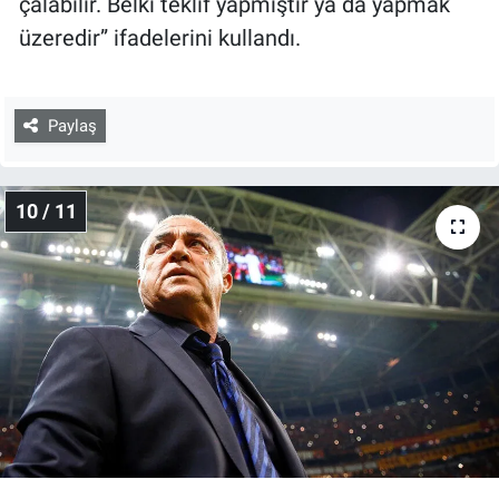
çalabilir. Belki teklif yapmıştır ya da yapmak
üzeredir” ifadelerini kullandı.
Paylaş
10 / 11