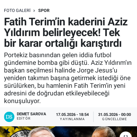
SAĞLIK
FOTO GALERI
SPOR
Fatih Terim’in kaderini Aziz
EKONOMİ
Yıldırım belirleyecek! Tek
bir karar ortalığı karıştırdı
EĞİTİM
Portekiz basınından gelen iddia futbol
ÖZEL HABER
gündemine bomba gibi düştü. Aziz Yıldırım’ın
başkan seçilmesi halinde Jorge Jesus’u
Keşfet
yeniden takımın başına getirmek istediği öne
sürülürken, bu hamlenin Fatih Terim’in yeni
ASTROLOJİ
adresini de doğrudan etkileyebileceği
konuşuluyor.
MANŞET
DEMET SAROVA
17.05.2026 - 18:54
31.05.2026 - 00:00
EDITÖR
RESMİ İLANLAR
YAYINLANMA
GÜNCELLEME
İLAN