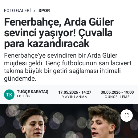
SAĞLIK
FOTO GALERI
SPOR
Fenerbahçe, Arda Güler
EKONOMİ
sevinci yaşıyor! Çuvalla
para kazandıracak
EĞİTİM
Fenerbahçe'ye sevindiren bir Arda Güler
ÖZEL HABER
müjdesi geldi. Genç futbolcunun sarı lacivert
takıma büyük bir getiri sağlaması ihtimali
Keşfet
gündemde.
ASTROLOJİ
TUĞÇE KARATAŞ
17.05.2026 - 14:27
30.05.2026 - 19:00
EDITÖR
YAYINLANMA
GÜNCELLEME
MANŞET
RESMİ İLANLAR
İLAN