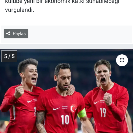
kulübe yeni bir ekonomik katkı sunabileceği
vurgulandı.
Paylaş
5 / 5