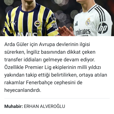
Bize ulaşın
İletişim/Künye
Yaşam
Arda Güler için Avrupa devlerinin ilgisi
Gözden Kaçmasın
sürerken, İngiliz basınından dikkat çeken
transfer iddiaları gelmeye devam ediyor.
İletişim (Künye)
Özellikle Premier Lig ekiplerinin milli yıldızı
yakından takip ettiği belirtilirken, ortaya atılan
rakamlar Fenerbahçe cephesini de
heyecanlandırdı.
Muhabir:
ERHAN ALVEROĞLU