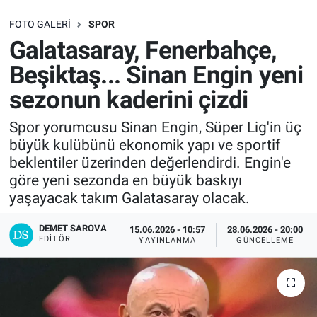
SAĞLIK
FOTO GALERI
SPOR
Galatasaray, Fenerbahçe,
EKONOMİ
Beşiktaş... Sinan Engin yeni
sezonun kaderini çizdi
EĞİTİM
Spor yorumcusu Sinan Engin, Süper Lig'in üç
ÖZEL HABER
büyük kulübünü ekonomik yapı ve sportif
beklentiler üzerinden değerlendirdi. Engin'e
Keşfet
göre yeni sezonda en büyük baskıyı
yaşayacak takım Galatasaray olacak.
ASTROLOJİ
DEMET SAROVA
15.06.2026 - 10:57
28.06.2026 - 20:00
EDITÖR
MANŞET
YAYINLANMA
GÜNCELLEME
RESMİ İLANLAR
İLAN