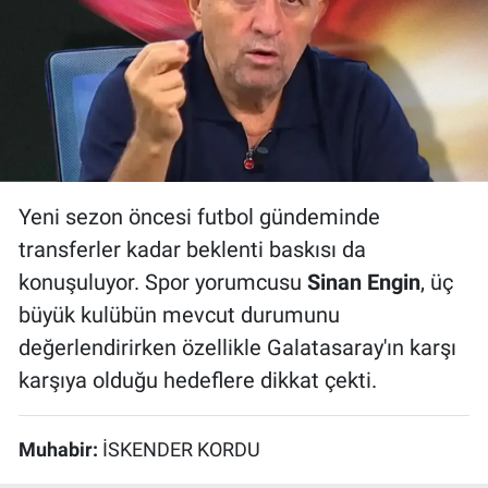
Bize ulaşın
İletişim/Künye
Yaşam
Yeni sezon öncesi futbol gündeminde
Gözden Kaçmasın
transferler kadar beklenti baskısı da
İletişim (Künye)
konuşuluyor. Spor yorumcusu
Sinan Engin
, üç
büyük kulübün mevcut durumunu
değerlendirirken özellikle Galatasaray'ın karşı
karşıya olduğu hedeflere dikkat çekti.
Muhabir:
İSKENDER KORDU