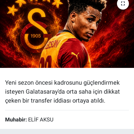
Bize ulaşın
İletişim/Künye
Yaşam
Gözden Kaçmasın
İletişim (Künye)
Yeni sezon öncesi kadrosunu güçlendirmek
isteyen Galatasaray'da orta saha için dikkat
çeken bir transfer iddiası ortaya atıldı.
Muhabir:
ELİF AKSU