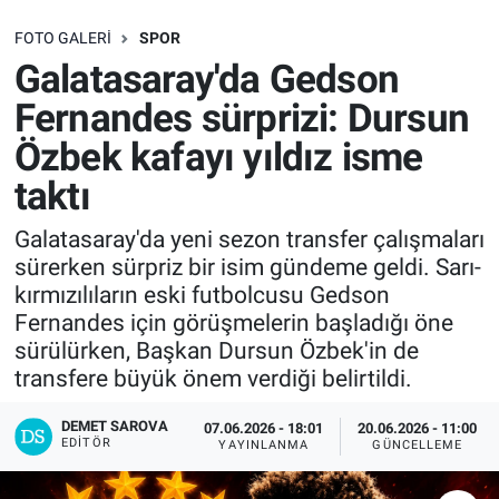
SAĞLIK
FOTO GALERI
SPOR
Galatasaray'da Gedson
EKONOMİ
Fernandes sürprizi: Dursun
Özbek kafayı yıldız isme
EĞİTİM
taktı
ÖZEL HABER
Galatasaray'da yeni sezon transfer çalışmaları
sürerken sürpriz bir isim gündeme geldi. Sarı-
Keşfet
kırmızılıların eski futbolcusu Gedson
Fernandes için görüşmelerin başladığı öne
ASTROLOJİ
sürülürken, Başkan Dursun Özbek'in de
transfere büyük önem verdiği belirtildi.
MANŞET
DEMET SAROVA
07.06.2026 - 18:01
20.06.2026 - 11:00
RESMİ İLANLAR
EDITÖR
YAYINLANMA
GÜNCELLEME
İLAN