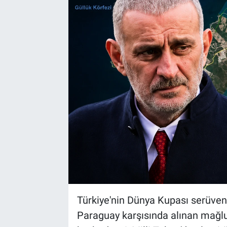
Bize ulaşın
İletişim/Künye
Yaşam
Gözden Kaçmasın
İletişim (Künye)
Türkiye'nin Dünya Kupası serüven
Paraguay karşısında alınan mağlu