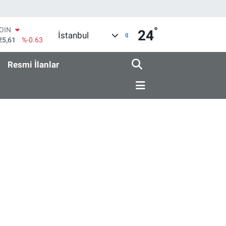
°
COIN
24
İstanbul
25,61
%-0.63
AR
704
%0
Resmi İlanlar
O
406
%-0.08
RLİN
143
%0
M ALTIN
.40
%0.45
T100
99
%70