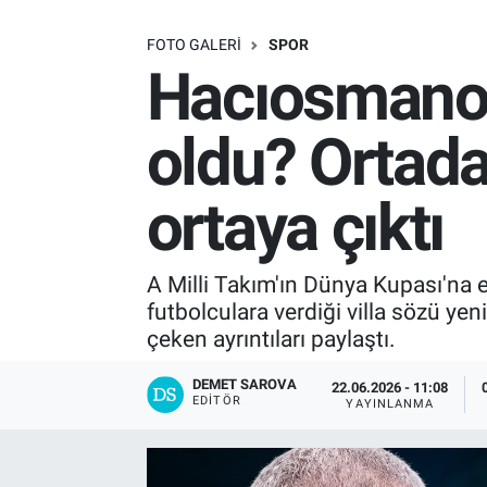
SAĞLIK
FOTO GALERI
SPOR
Hacıosmanoğl
EKONOMİ
oldu? Ortada 
EĞİTİM
ortaya çıktı
ÖZEL HABER
Keşfet
A Milli Takım'ın Dünya Kupası'na
futbolculara verdiği villa sözü yen
ASTROLOJİ
çeken ayrıntıları paylaştı.
MANŞET
DEMET SAROVA
22.06.2026 - 11:08
EDITÖR
YAYINLANMA
RESMİ İLANLAR
İLAN