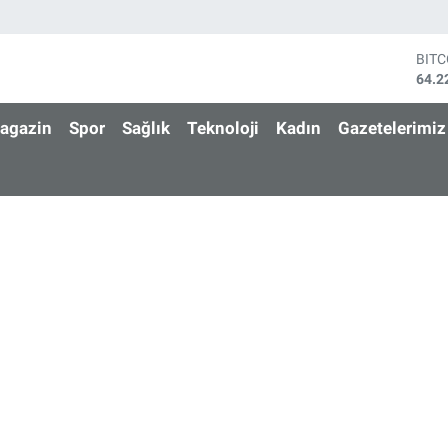
BIT
64.2
DOL
47,6
agazin
Spor
Sağlık
Teknoloji
Kadın
Gazetelerimiz
EUR
55,0
STE
64,2
GRA
6510
BİS
13.7