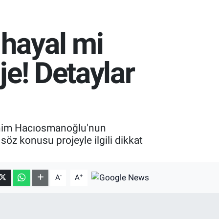
 hayal mi
je! Detaylar
rahim Hacıosmanoğlu'nun
söz konusu projeyle ilgili dikkat
-
+
A
A