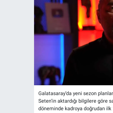
Bize ulaşın
İletişim/Künye
Yaşam
Gözden Kaçmasın
İletişim (Künye)
Galatasaray’da yeni sezon planla
Seten’in aktardığı bilgilere göre s
döneminde kadroya doğrudan ilk 