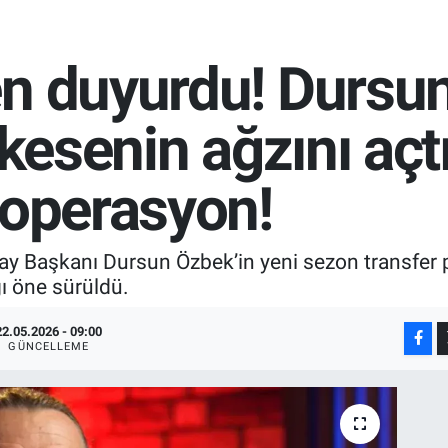
en duyurdu! Dursu
 kesenin ağzını açt
 operasyon!
y Başkanı Dursun Özbek’in yeni sezon transfer plan
ğı öne sürüldü.
22.05.2026 - 09:00
GÜNCELLEME