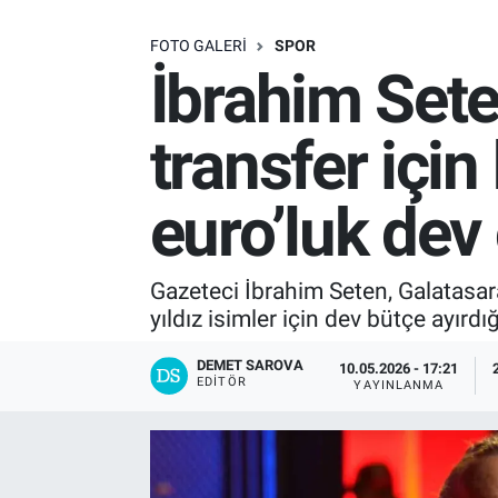
SAĞLIK
FOTO GALERI
SPOR
İbrahim Set
EKONOMİ
transfer için
EĞİTİM
euro’luk dev
ÖZEL HABER
Keşfet
Gazeteci İbrahim Seten, Galatasara
yıldız isimler için dev bütçe ayırdı
ASTROLOJİ
DEMET SAROVA
10.05.2026 - 17:21
MANŞET
EDITÖR
YAYINLANMA
RESMİ İLANLAR
İLAN