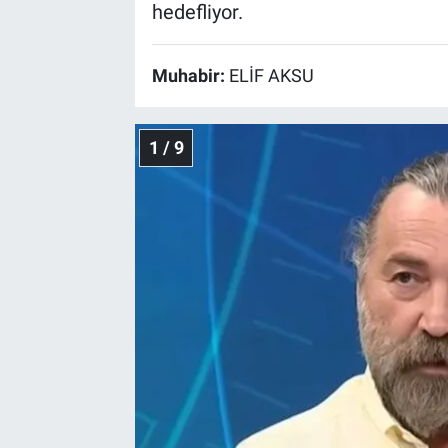
hedefliyor.
Muhabir:
ELİF AKSU
1 / 9