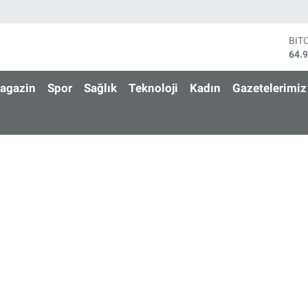
BIT
64.
DO
47,
agazin
Spor
Sağlık
Teknoloji
Kadın
Gazetelerimiz
EU
55,
STE
64,
GRA
666
BİS
13.