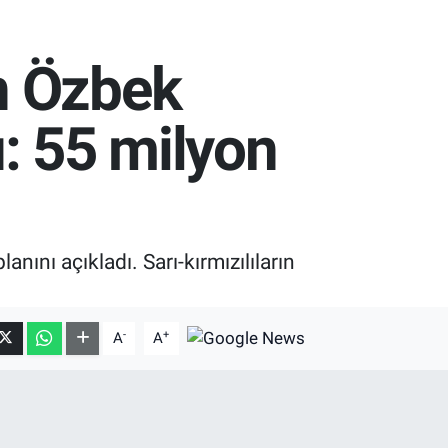
n Özbek
ı: 55 milyon
ını açıkladı. Sarı-kırmızılıların
-
+
A
A