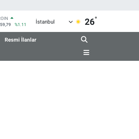
°
COIN
26
İstanbul
959,79
%1.11
LAR
7436
%0.18
Resmi İlanlar
RO
2510
%0.32
RLİN
4811
%0.38
M ALTIN
0.55
%0.03
T100
779
%-14