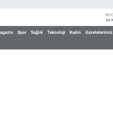
BIT
64.
DO
47,
agazin
Spor
Sağlık
Teknoloji
Kadın
Gazetelerimiz
EU
55,
STE
64,
GRA
666
BİS
13.