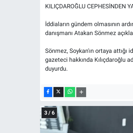
KILIÇDAROĞLU CEPHESİNDEN Y
İddiaların gündem olmasının ardı
danışmanı Atakan Sönmez açıkla
Sönmez, Soykan'ın ortaya attığı i
gazeteci hakkında Kılıçdaroğlu a
duyurdu.
3 / 6