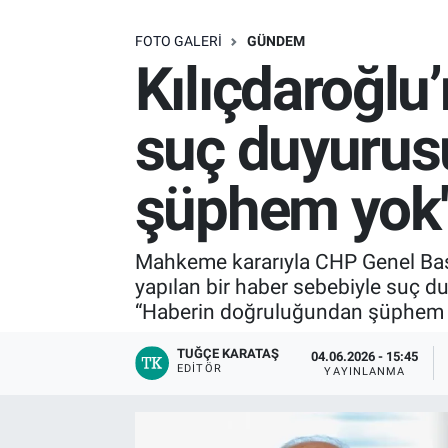
SAĞLIK
FOTO GALERI
GÜNDEM
Kılıçdaroğlu
EKONOMİ
suç duyurus
EĞİTİM
şüphem yok'
ÖZEL HABER
Keşfet
Mahkeme kararıyla CHP Genel Başk
yapılan bir haber sebebiyle suç 
ASTROLOJİ
“Haberin doğruluğundan şüphem yo
MANŞET
TUĞÇE KARATAŞ
04.06.2026 - 15:45
EDITÖR
YAYINLANMA
RESMİ İLANLAR
İLAN