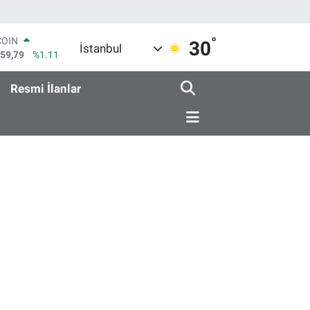
COIN
°
30
İstanbul
959,79
%1.11
LAR
7436
%0.18
Resmi İlanlar
RO
2510
%0.32
RLİN
4811
%0.38
M ALTIN
0.55
%0.03
T100
779
%-14