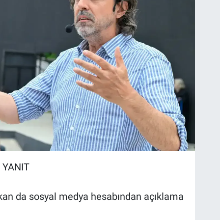
 YANIT
ykan da sosyal medya hesabından açıklama