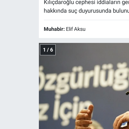
Kılıçdaroğlu cephesi iddiaların g
hakkında suç duyurusunda bulunul
Muhabir:
Elif Aksu
1 / 6