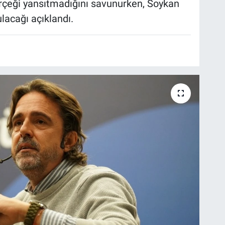
erçeği yansıtmadığını savunurken, Soykan
acağı açıklandı.