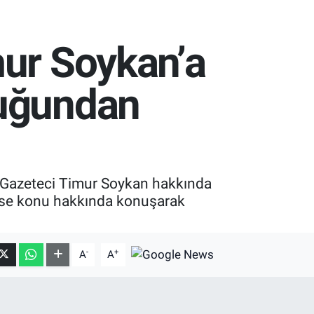
mur Soykan’a
luğundan
 Gazeteci Timur Soykan hakkında
 ise konu hakkında konuşarak
-
+
A
A