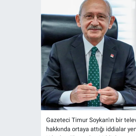
Bize ulaşın
İletişim/Künye
Yaşam
Gözden Kaçmasın
İletişim (Künye)
Gazeteci Timur Soykan'ın bir tel
hakkında ortaya attığı iddialar yen