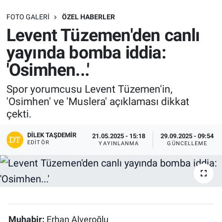
SAĞLIK
FOTO GALERI
ÖZEL HABERLER
Levent Tüzemen'den canlı
EKONOMİ
yayında bomba iddia:
'Osimhen...'
EĞİTİM
Spor yorumcusu Levent Tüzemen'in,
ÖZEL HABER
'Osimhen' ve 'Muslera' açıklaması dikkat
çekti.
Keşfet
DILEK TAŞDEMIR
21.05.2025 - 15:18
29.09.2025 - 09:54
EDITÖR
ASTROLOJİ
YAYINLANMA
GÜNCELLEME
MANŞET
RESMİ İLANLAR
Muhabir:
Erhan Alveroğlu
İLAN