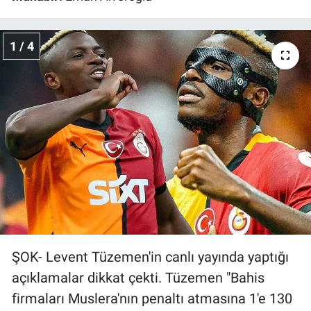
Bize ulaşın
1 / 4
İletişim/Künye
Yaşam
Gözden Kaçmasın
İletişim (Künye)
ŞOK- Levent Tüzemen'in canlı yayında yaptığı
açıklamalar dikkat çekti. Tüzemen "Bahis
firmaları Muslera'nın penaltı atmasına 1'e 130