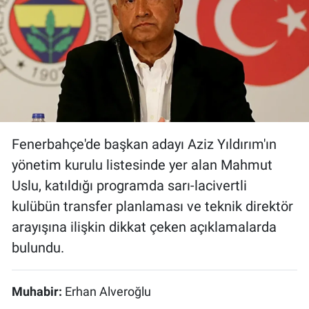
Bize ulaşın
İletişim/Künye
Yaşam
Gözden Kaçmasın
Fenerbahçe'de başkan adayı Aziz Yıldırım'ın
yönetim kurulu listesinde yer alan Mahmut
İletişim (Künye)
Uslu, katıldığı programda sarı-lacivertli
kulübün transfer planlaması ve teknik direktör
arayışına ilişkin dikkat çeken açıklamalarda
bulundu.
Muhabir:
Erhan Alveroğlu