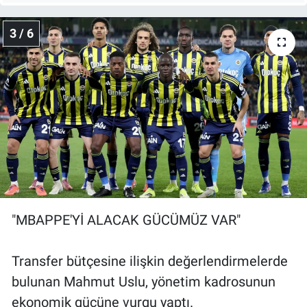
3 / 6
"MBAPPE'Yİ ALACAK GÜCÜMÜZ VAR"
Transfer bütçesine ilişkin değerlendirmelerde
bulunan Mahmut Uslu, yönetim kadrosunun
ekonomik gücüne vurgu yaptı.