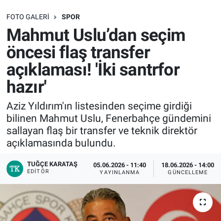
SAĞLIK
FOTO GALERI
SPOR
Mahmut Uslu’dan seçim
EKONOMİ
öncesi flaş transfer
açıklaması! 'İki santrfor
EĞİTİM
hazır'
ÖZEL HABER
Aziz Yıldırım'ın listesinden seçime girdiği
bilinen Mahmut Uslu, Fenerbahçe gündemini
Keşfet
sallayan flaş bir transfer ve teknik direktör
açıklamasında bulundu.
ASTROLOJİ
TUĞÇE KARATAŞ
05.06.2026 - 11:40
18.06.2026 - 14:00
MANŞET
EDITÖR
YAYINLANMA
GÜNCELLEME
RESMİ İLANLAR
İLAN