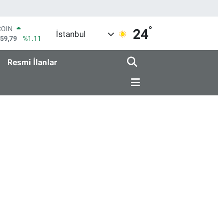
COIN
959,79
%1.11
°
24
LAR
İstanbul
7436
%0.18
RO
2510
%0.32
Resmi İlanlar
RLİN
4811
%0.38
M ALTIN
0.55
%0.03
T100
779
%-14