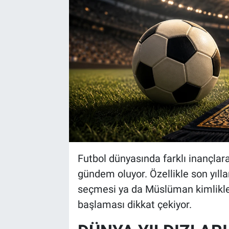
Bize ulaşın
İletişim/Künye
Yaşam
Gözden Kaçmasın
İletişim (Künye)
Futbol dünyasında farklı inançlara
gündem oluyor. Özellikle son yıllar
seçmesi ya da Müslüman kimlikle
başlaması dikkat çekiyor.