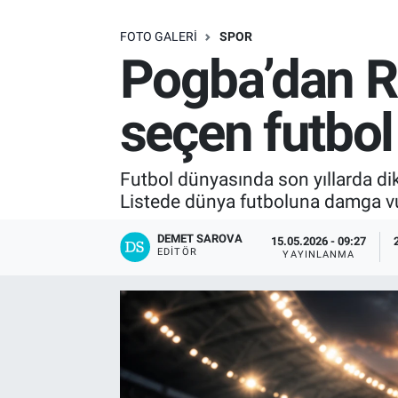
SAĞLIK
FOTO GALERI
SPOR
Pogba’dan Ri
EKONOMİ
seçen futbol 
EĞİTİM
ÖZEL HABER
Futbol dünyasında son yıllarda dik
Listede dünya futboluna damga vu
Keşfet
DEMET SAROVA
15.05.2026 - 09:27
EDITÖR
YAYINLANMA
ASTROLOJİ
MANŞET
RESMİ İLANLAR
İLAN