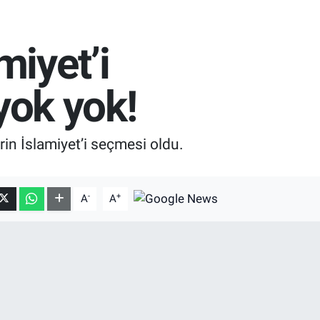
miyet’i
 yok yok!
rin İslamiyet’i seçmesi oldu.
-
+
A
A