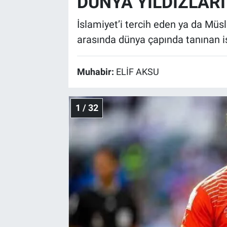
DÜNYA YILDIZLARI
İslamiyet’i tercih eden ya da Müs
arasında dünya çapında tanınan i
Muhabir:
ELİF AKSU
1 / 32