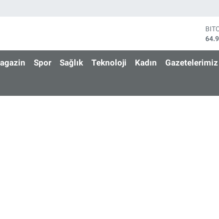
BIT
64.
DO
47,
EU
55,
agazin
Spor
Sağlık
Teknoloji
Kadın
Gazetelerimiz
STE
64,
GRA
666
BİS
13.