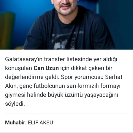
Bize ulaşın
İletişim/Künye
Yaşam
Galatasaray'ın transfer listesinde yer aldığı
Gözden Kaçmasın
konuşulan
Can Uzun
için dikkat çeken bir
İletişim (Künye)
değerlendirme geldi. Spor yorumcusu Serhat
Akın, genç futbolcunun sarı-kırmızılı formayı
giymesi halinde büyük üzüntü yaşayacağını
söyledi.
Muhabir:
ELİF AKSU