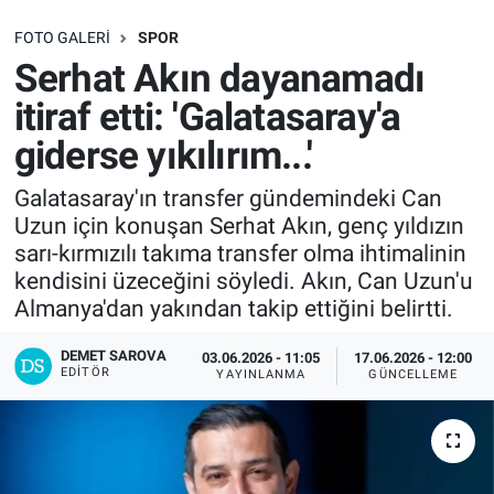
SAĞLIK
FOTO GALERI
SPOR
Serhat Akın dayanamadı
EKONOMİ
itiraf etti: 'Galatasaray'a
giderse yıkılırım...'
EĞİTİM
Galatasaray'ın transfer gündemindeki Can
ÖZEL HABER
Uzun için konuşan Serhat Akın, genç yıldızın
sarı-kırmızılı takıma transfer olma ihtimalinin
Keşfet
kendisini üzeceğini söyledi. Akın, Can Uzun'u
Almanya'dan yakından takip ettiğini belirtti.
ASTROLOJİ
DEMET SAROVA
03.06.2026 - 11:05
17.06.2026 - 12:00
EDITÖR
MANŞET
YAYINLANMA
GÜNCELLEME
RESMİ İLANLAR
İLAN