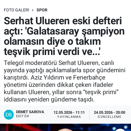
SAĞLIK
FOTO GALERI
SPOR
Serhat Ulueren eski defteri
EKONOMİ
açtı: 'Galatasaray şampiyon
olamasın diye o takım
EĞİTİM
teşvik primi verdi ve...'
ÖZEL HABER
Telegol moderatörü Serhat Ulueren, canlı
yayında yaptığı açıklamalarla spor gündemini
Keşfet
karıştırdı. Aziz Yıldırım ve Fenerbahçe
yönetimi üzerinden dikkat çeken ifadeler
ASTROLOJİ
kullanan Ulueren, yıllar sonra “teşvik primi”
iddiasını yeniden gündeme taşıdı.
MANŞET
DEMET SAROVA
12.05.2026 - 11:11
24.05.2026 - 20:00
RESMİ İLANLAR
EDITÖR
YAYINLANMA
GÜNCELLEME
İLAN