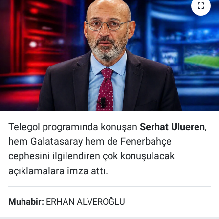
Bize ulaşın
İletişim/Künye
Yaşam
Gözden Kaçmasın
İletişim (Künye)
Telegol programında konuşan
Serhat Ulueren
,
hem Galatasaray hem de Fenerbahçe
cephesini ilgilendiren çok konuşulacak
açıklamalara imza attı.
Muhabir:
ERHAN ALVEROĞLU