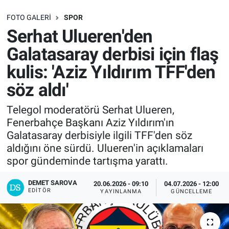
SAĞLIK
FOTO GALERI
SPOR
Serhat Ulueren'den
EKONOMİ
Galatasaray derbisi için flaş
kulis: 'Aziz Yıldırım TFF'den
EĞİTİM
söz aldı'
ÖZEL HABER
Telegol moderatörü Serhat Ulueren,
Fenerbahçe Başkanı Aziz Yıldırım'ın
Keşfet
Galatasaray derbisiyle ilgili TFF'den söz
aldığını öne sürdü. Ulueren'in açıklamaları
ASTROLOJİ
spor gündeminde tartışma yarattı.
MANŞET
DEMET SAROVA
20.06.2026 - 09:10
04.07.2026 - 12:00
EDITÖR
YAYINLANMA
GÜNCELLEME
RESMİ İLANLAR
İLAN