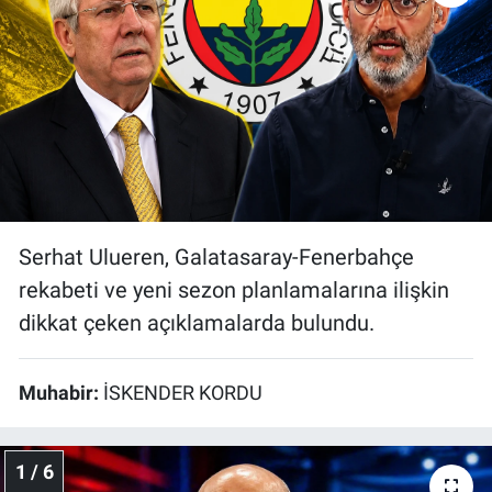
Bize ulaşın
İletişim/Künye
Yaşam
Gözden Kaçmasın
Serhat Ulueren, Galatasaray-Fenerbahçe
İletişim (Künye)
rekabeti ve yeni sezon planlamalarına ilişkin
dikkat çeken açıklamalarda bulundu.
Muhabir:
İSKENDER KORDU
1 / 6