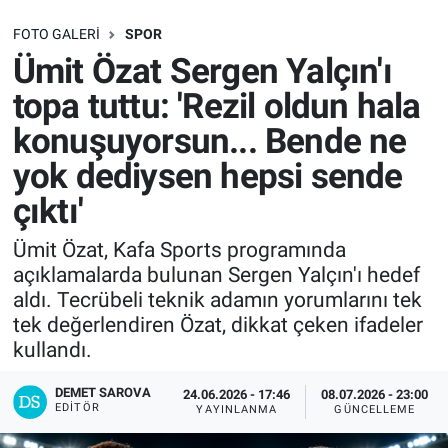
SAĞLIK
FOTO GALERI
SPOR
Ümit Özat Sergen Yalçın'ı
EKONOMİ
topa tuttu: 'Rezil oldun hala
konuşuyorsun... Bende ne
EĞİTİM
yok dediysen hepsi sende
ÖZEL HABER
çıktı'
Keşfet
Ümit Özat, Kafa Sports programında
açıklamalarda bulunan Sergen Yalçın'ı hedef
ASTROLOJİ
aldı. Tecrübeli teknik adamın yorumlarını tek
tek değerlendiren Özat, dikkat çeken ifadeler
MANŞET
kullandı.
RESMİ İLANLAR
DEMET SAROVA
24.06.2026 - 17:46
08.07.2026 - 23:00
EDITÖR
YAYINLANMA
GÜNCELLEME
İLAN