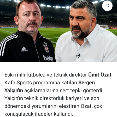
Bize ulaşın
İletişim/Künye
Yaşam
Gözden Kaçmasın
İletişim (Künye)
Eski milli futbolcu ve teknik direktör
Ümit Özat
,
Kafa Sports programına katılan
Sergen
Yalçın'ın
açıklamalarına sert tepki gösterdi.
Yalçın'ın teknik direktörlük kariyeri ve son
dönemdeki yorumlarını eleştiren Özat, çok
konuşulacak ifadeler kullandı.