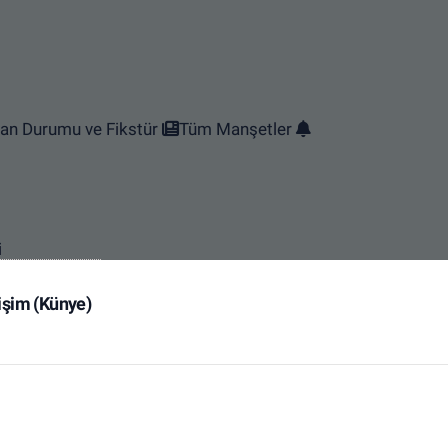
an Durumu ve Fikstür
Tüm Manşetler
i
tişim (Künye)