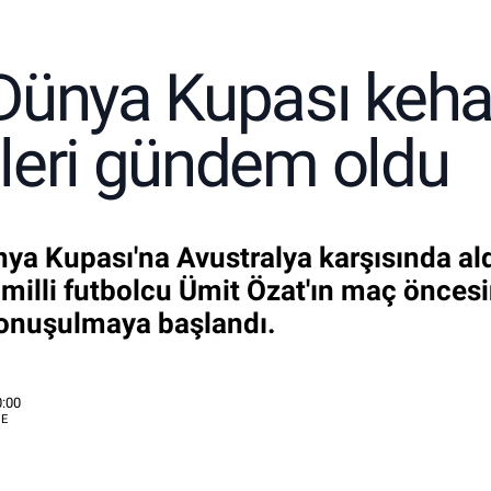
Dünya Kupası kehan
zleri gündem oldu
nya Kupası'na Avustralya karşısında aldı
milli futbolcu Ümit Özat'ın maç öncesi
konuşulmaya başlandı.
0:00
E