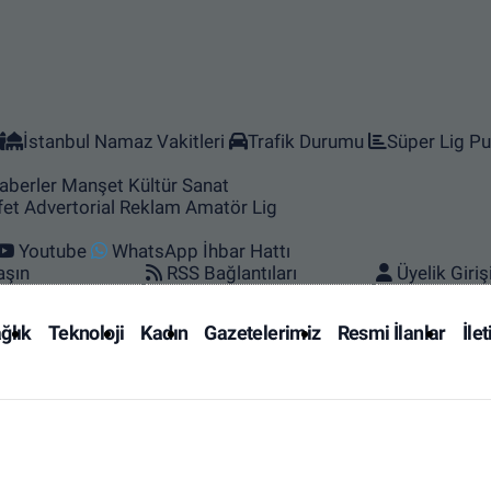
İstanbul Namaz Vakitleri
Trafik Durumu
Süper Lig Pu
aberler
Manşet
Kültür Sanat
fet
Advertorial Reklam
Amatör Lig
Youtube
WhatsApp İhbar Hattı
aşın
RSS Bağlantıları
Üyelik Giriş
ğlık
Teknoloji
Kadın
Gazetelerimiz
Resmi İlanlar
İle