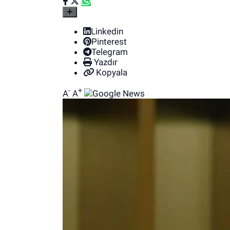
Linkedin
Pinterest
Telegram
Yazdır
Kopyala
-
+
A
A