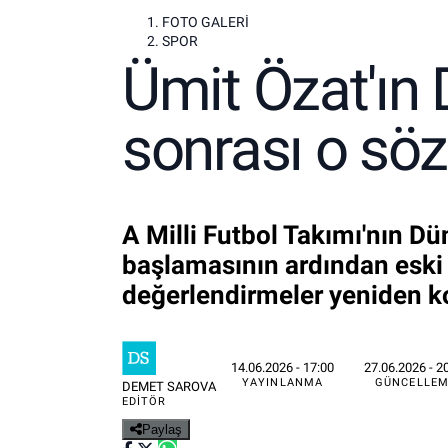
FOTO GALERI
SPOR
Ümit Özat'ın 
sonrası o sö
A Milli Futbol Takımı'nın Dü
başlamasının ardından eski 
değerlendirmeler yeniden 
14.06.2026 - 17:00
27.06.2026 - 2
YAYINLANMA
GÜNCELLEM
DEMET SAROVA
EDITÖR
Paylaş