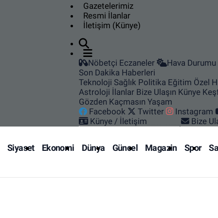
Gazetelerimiz
Resmi İlanlar
SAĞLIK
İletişim (Künye)
EKONOMİ
Nöbetçi Eczaneler
Hava Durumu
EĞİTİM
Son Dakika Haberleri
Teknoloji
Sağlık
Politika
Eğitim
Özel H
ÖZEL HABER
Astroloji
İlanlar
Bize Ulaşın
Künye
Keş
Gözden Kaçmasın
Yaşam
Facebook
Twitter
Instagram
Keşfet
Künye / İletişim
Bize Ul
ASTROLOJİ
Siyaset
Ekonomi
Dünya
Güncel
Magazin
Spor
Sa
MANŞET
RESMİ İLANLAR
İLAN