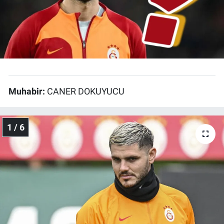
Bize ulaşın
İletişim/Künye
Yaşam
Muhabir:
CANER DOKUYUCU
Gözden Kaçmasın
İletişim (Künye)
1 / 6