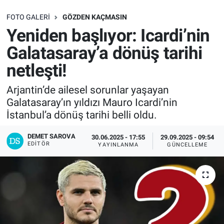
SAĞLIK
FOTO GALERI
GÖZDEN KAÇMASIN
Yeniden başlıyor: Icardi’nin
EKONOMİ
Galatasaray’a dönüş tarihi
netleşti!
EĞİTİM
Arjantin’de ailesel sorunlar yaşayan
ÖZEL HABER
Galatasaray’ın yıldızı Mauro Icardi’nin
İstanbul’a dönüş tarihi belli oldu.
Keşfet
DEMET SAROVA
30.06.2025 - 17:55
29.09.2025 - 09:54
EDITÖR
ASTROLOJİ
YAYINLANMA
GÜNCELLEME
MANŞET
RESMİ İLANLAR
İLAN