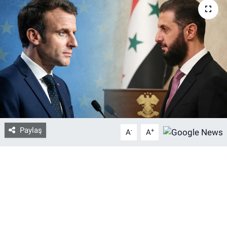
Bize ulaşın
İletişim/Künye
Yaşam
Gözden Kaçmasın
İletişim (Künye)
Paylaş
-
+
A
A