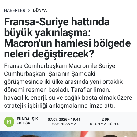
SAĞLIK
HABERLER
DÜNYA
Fransa-Suriye hattında
EKONOMİ
büyük yakınlaşma:
Macron'un hamlesi bölgede
EĞİTİM
neleri değiştirecek?
ÖZEL HABER
Fransa Cumhurbaşkanı Macron ile Suriye
Cumhurbaşkanı Şara'nın Şam'daki
Keşfet
görüşmesinde iki ülke arasında yeni ortaklık
ASTROLOJİ
dönemi resmen başladı. Taraflar liman,
havacılık, enerji, su ve sağlık başta olmak üzere
MANŞET
stratejik işbirliği anlaşmalarına imza attı.
FUNDA IŞIK
RESMİ İLANLAR
07.07.2026 - 19:41
2 DK
EDITÖR
YAYINLANMA
OKUNMA SÜRESI
İLAN