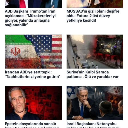
ABD Başkanı Trump'tan İran
MOSSAD'ın gizli planı deşifre
açıklaması: "Müzakereler iyi
oldu: Fatura 2 üst düzey
gidiyor, yakında anlaşma
yetkiliye kesildi!
sağlanabilir"
İran'dan ABD'ye sert tepki:
Suriye'nin Kalbi Şam'da
"Taahhütlerinizi yerine getirin"
patlama : Ölü ve yaralılar var
Epstein dosyalarında sansür
İsrail Başbakanı Netanyahu