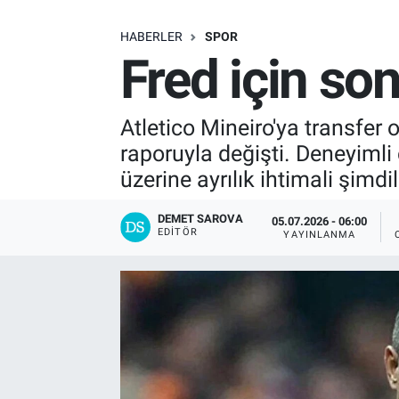
SAĞLIK
HABERLER
SPOR
Fred için son
EKONOMİ
EĞİTİM
Atletico Mineiro'ya transfer 
raporuyla değişti. Deneyimli 
ÖZEL HABER
üzerine ayrılık ihtimali şimdil
Keşfet
DEMET SAROVA
05.07.2026 - 06:00
EDITÖR
YAYINLANMA
ASTROLOJİ
MANŞET
RESMİ İLANLAR
İLAN