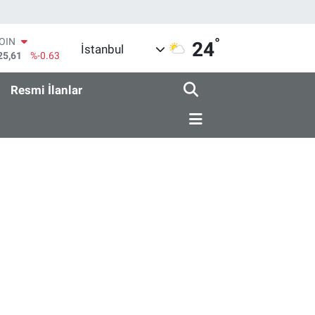
°
COIN
24
İstanbul
25,61
%-0.63
AR
143
%0.16
Resmi İlanlar
O
317
%-0.02
RLİN
463
%0.07
M ALTIN
.40
%0.45
T100
99
%70