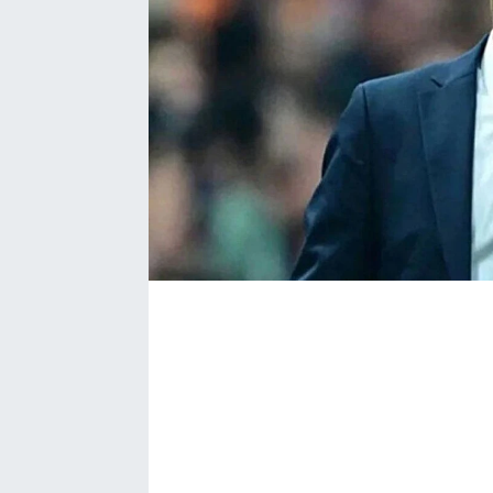
Bize ulaşın
İletişim/Künye
Yaşam
Gözden Kaçmasın
İletişim (Künye)