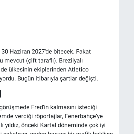
 30 Haziran 2027'de bitecek. Fakat
 mevcut (çift taraflı). Brezilyalı
de ülkesinin ekiplerinden Atletico
ordu. Bugün itibarıyla şartlar değişti.
I
ı görüşmede Fred'in kalmasını istediği
mde verdiği röportajlar, Fenerbahçe'ye
alı yıldız, önceki Kartal döneminde çok iyi
çalıştırıcı, ondan benzer bir grafik bekliyor.