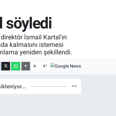
l söyledi
direktör İsmail Kartal'ın
ımda kalmasını istemesi
planlama yeniden şekillendi.
-
+
A
A
ükleniyor...