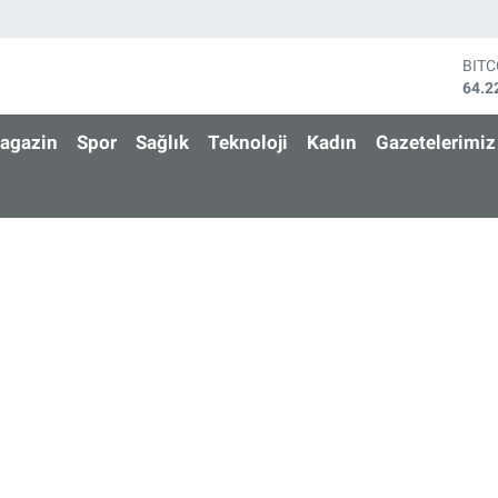
BIT
64.2
DOL
47,7
agazin
Spor
Sağlık
Teknoloji
Kadın
Gazetelerimiz
EUR
55,0
STE
64,2
GRA
6510
BİS
13.7