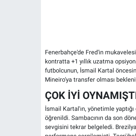
Fenerbahçe'de Fred'in mukavelesi
kontratta +1 yıllık uzatma opsiyonu
futbolcunun, İsmail Kartal öncesin
Mineiro'ya transfer olması bekleniy
ÇOK İYİ OYNAMIŞT
İsmail Kartal'ın, yönetimle yaptığ
öğrenildi. Sambacının da son döne
sevgisini tekrar belgeledi. Brezily
performans sergilemişti. Tecrübeli 