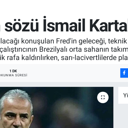
 sözü İsmail Karta
olacağı konuşulan Fred'in geleceği, teknik 
çalıştırıcının Brezilyalı orta sahanın tak
ik rafa kaldırılırken, sarı-lacivertlilerde 
1 DK
OKUNMA SÜRESI
Y