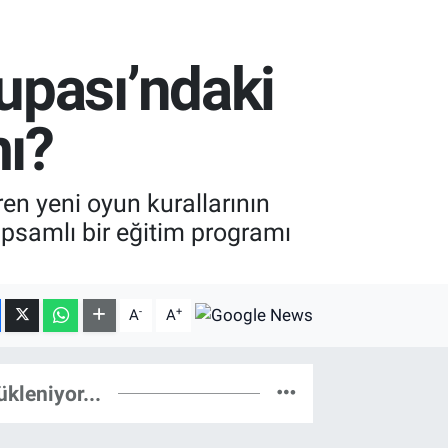
upası’ndaki
mı?
n yeni oyun kurallarının
psamlı bir eğitim programı
-
+
A
A
ükleniyor...