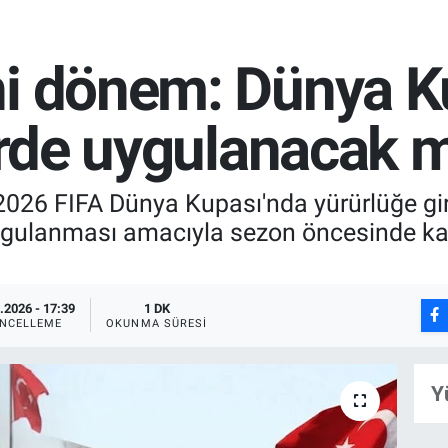
ni dönem: Dünya K
lerde uygulanacak 
26 FIFA Dünya Kupası'nda yürürlüğe gire
 uygulanması amacıyla sezon öncesinde ka
.2026 - 17:39
1 DK
NCELLEME
OKUNMA SÜRESI
Y