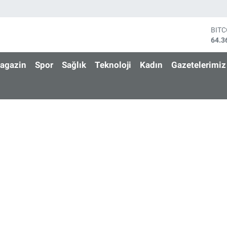
BIT
64.3
DOL
47,7
agazin
Spor
Sağlık
Teknoloji
Kadın
Gazetelerimiz
EUR
55,0
STE
64,1
GRA
6618
BİS
13.8