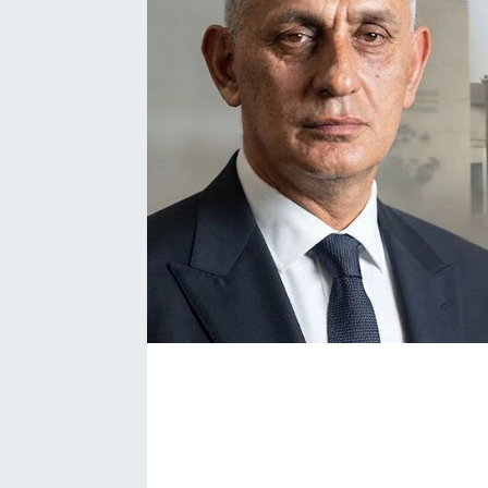
Bize ulaşın
İletişim/Künye
Yaşam
Gözden Kaçmasın
İletişim (Künye)