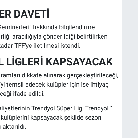
ER DAVETİ
Seminerleri" hakkında bilgilendirme
ği aracılığıyla gönderildiği belirtilirken,
dar TFF'ye iletilmesi istendi.
 LİGLERİ KAPSAYACAK
gramları dikkate alınarak gerçekleştirileceği,
i temsil edecek kulüpler için ise ihtiyaç
eği ifade edildi.
liyetlerinin Trendyol Süper Lig, Trendyol 1.
g kulüplerini kapsayacak şekilde sezon
ktarıldı.