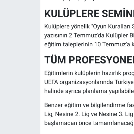
KULÜPLERE SEMİN
Kulüplere yönelik "Oyun Kuralları 
yazısının 2 Temmuz'da Kulüpler Birli
eğitim taleplerinin 10 Temmuz'a ka
TÜM PROFESYONEL
Eğitimlerin kulüplerin hazırlık pro
UEFA organizasyonlarında Türkiye'y
halinde ayrıca planlama yapılabilec
Benzer eğitim ve bilgilendirme faa
Lig, Nesine 2. Lig ve Nesine 3. Li
başlamadan önce tamamlanacağı a