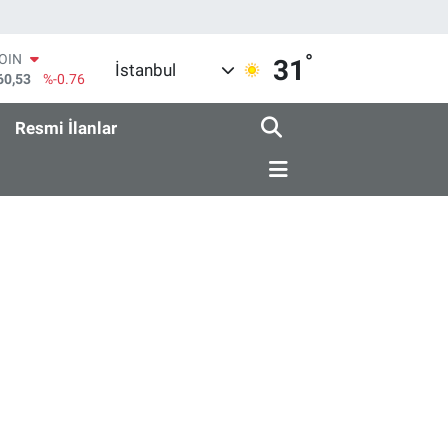
°
COIN
31
İstanbul
60,53
%-0.76
AR
069
%0.17
Resmi İlanlar
O
265
%0.01
RLİN
897
%0.02
M ALTIN
.49
%2.12
T100
87
%64