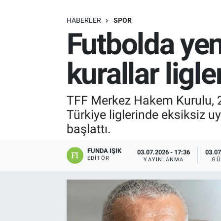
SAĞLIK
HABERLER
SPOR
Futbolda ye
EKONOMİ
kurallar lig
EĞİTİM
ÖZEL HABER
TFF Merkez Hakem Kurulu, 20
Türkiye liglerinde eksiksiz
Keşfet
başlattı.
ASTROLOJİ
FUNDA IŞIK
03.07.2026 - 17:36
03.07
EDITÖR
YAYINLANMA
GÜ
MANŞET
RESMİ İLANLAR
İLAN