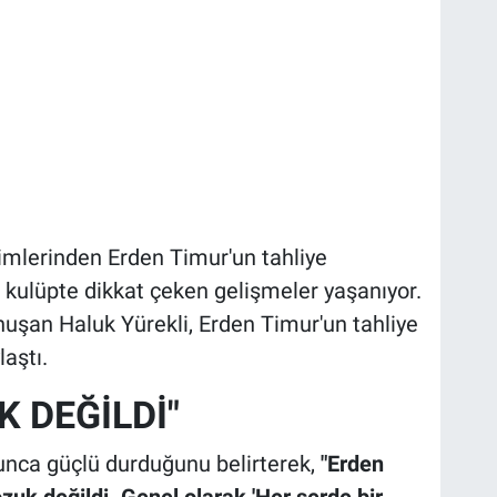
imlerinden Erden Timur'un tahliye
ı kulüpte dikkat çeken gelişmeler yaşanıyor.
uşan Haluk Yürekli, Erden Timur'un tahliye
laştı.
K DEĞİLDİ"
unca güçlü durduğunu belirterek,
"Erden
uk değildi. Genel olarak 'Her şerde bir