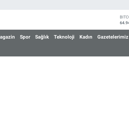
BIT
64.9
DOL
47,7
agazin
Spor
Sağlık
Teknoloji
Kadın
Gazetelerimiz
EUR
55,2
STE
64,4
GRA
6660
BİS
13.7