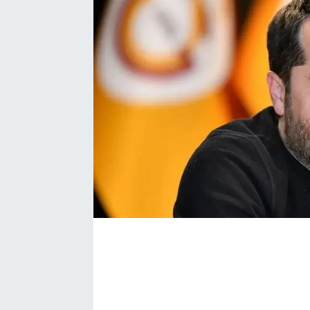
Bize ulaşın
İletişim/Künye
Yaşam
Gözden Kaçmasın
İletişim (Künye)