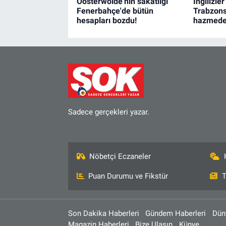
Oosterwolde'nin sakatlığı
İngilizler
Fenerbahçe'de bütün
Trabzonsp
hesapları bozdu!
hazmede
Sadece gerçekleri yazar.
Nöbetçi Eczaneler
Puan Durumu ve Fikstür
T
Son Dakika Haberleri
Gündem Haberleri
Dün
Magazin Haberleri
Bize Ulaşın
Künye