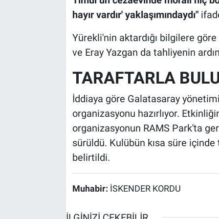
hayır vardır' yaklaşımındaydı"
ifade
Yürekli'nin aktardığı bilgilere gö
ve Eray Yazgan da tahliyenin ardın
TARAFTARLA BUL
İddiaya göre Galatasaray yönetimi
organizasyonu hazırlıyor. Etkinli
organizasyonun RAMS Park'ta gerç
sürüldü. Kulübün kısa süre içinde 
belirtildi.
Muhabir:
İSKENDER KORDU