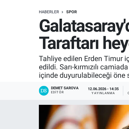
SAĞLIK
HABERLER
SPOR
Galatasaray'
EKONOMİ
Taraftarı he
EĞİTİM
ÖZEL HABER
Tahliye edilen Erden Timur i
edildi. Sarı-kırmızılı camiad
Keşfet
içinde duyurulabileceği öne 
ASTROLOJİ
DEMET SAROVA
12.06.2026 - 14:35
EDITÖR
YAYINLANMA
MANŞET
RESMİ İLANLAR
İLAN