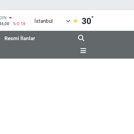
°
COIN
30
İstanbul
44,08
%-0.18
AR
436
%0.18
Resmi İlanlar
O
510
%0.32
RLİN
811
%0.38
M ALTIN
.55
%0.03
T100
79
%-14