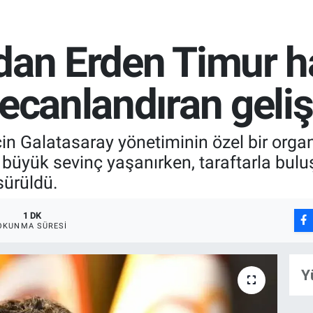
dan Erden Timur h
yecanlandıran gel
çin Galatasaray yönetiminin özel bir orga
a büyük sevinç yaşanırken, taraftarla bulu
sürüldü.
1 DK
OKUNMA SÜRESI
Y