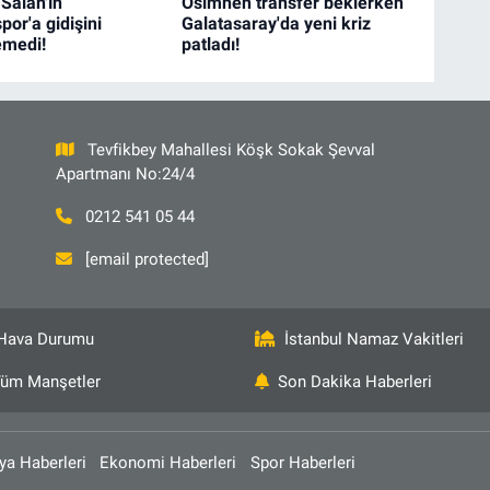
 Salah'ın
Osimhen transfer beklerken
or'a gidişini
Galatasaray'da yeni kriz
medi!
patladı!
Tevfikbey Mahallesi Köşk Sokak Şevval
Apartmanı No:24/4
0212 541 05 44
[email protected]
Hava Durumu
İstanbul Namaz Vakitleri
üm Manşetler
Son Dakika Haberleri
ya Haberleri
Ekonomi Haberleri
Spor Haberleri