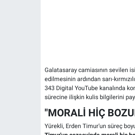
Galatasaray camiasının sevilen is
edilmesinin ardından sarı-kırmızıl
343 Digital YouTube kanalında kon
sürecine ilişkin kulis bilgilerini pay
"MORALİ HİÇ BOZU
Yürekli, Erden Timur'un süreç boy
Timur'un cezaevinde morali hiç boz