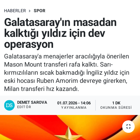
SAĞLIK
HABERLER
SPOR
Galatasaray'ın masadan
EKONOMİ
kalktığı yıldız için dev
operasyon
EĞİTİM
Galatasaray'a menajerler aracılığıyla önerilen
ÖZEL HABER
Mason Mount transferi rafa kalktı. Sarı-
kırmızılıların sıcak bakmadığı İngiliz yıldız için
Keşfet
eski hocası Ruben Amorim devreye girerken,
Milan transferi hız kazandı.
ASTROLOJİ
DEMET SAROVA
01.07.2026 - 14:06
1 DK
MANŞET
EDITÖR
YAYINLANMA
OKUNMA SÜRESI
RESMİ İLANLAR
İLAN