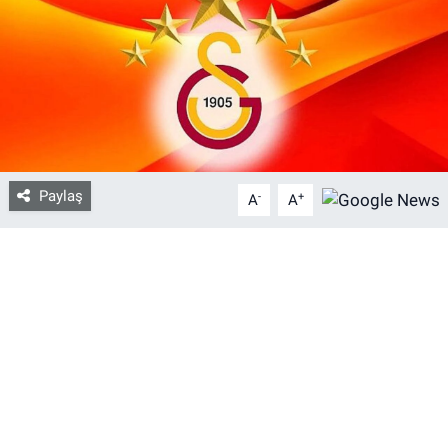
Bize ulaşın
İletişim/Künye
Yaşam
Paylaş
-
+
Gözden Kaçmasın
A
A
İletişim (Künye)