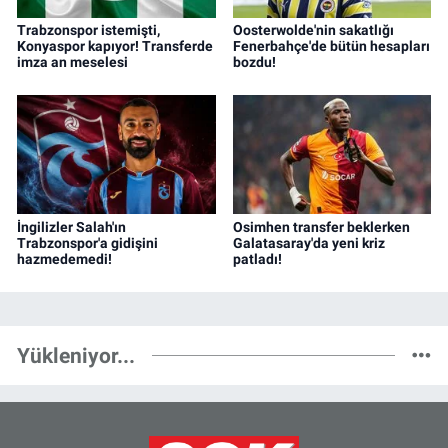
Trabzonspor istemişti,
Oosterwolde'nin sakatlığı
Konyaspor kapıyor! Transferde
Fenerbahçe'de bütün hesapları
imza an meselesi
bozdu!
İngilizler Salah'ın
Osimhen transfer beklerken
Trabzonspor'a gidişini
Galatasaray'da yeni kriz
hazmedemedi!
patladı!
Yükleniyor...