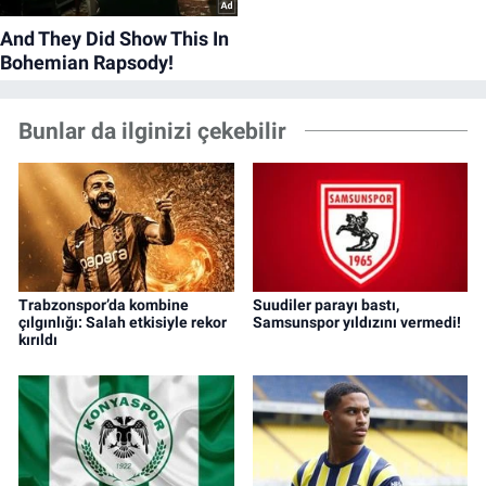
Bunlar da ilginizi çekebilir
Trabzonspor’da kombine
Suudiler parayı bastı,
çılgınlığı: Salah etkisiyle rekor
Samsunspor yıldızını vermedi!
kırıldı