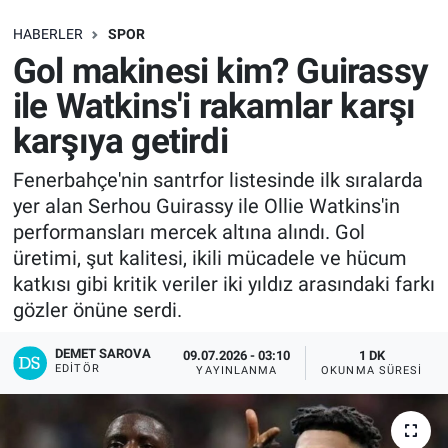
SAĞLIK
HABERLER
SPOR
Gol makinesi kim? Guirassy
EKONOMİ
ile Watkins'i rakamlar karşı
karşıya getirdi
EĞİTİM
Fenerbahçe'nin santrfor listesinde ilk sıralarda
ÖZEL HABER
yer alan Serhou Guirassy ile Ollie Watkins'in
performansları mercek altına alındı. Gol
Keşfet
üretimi, şut kalitesi, ikili mücadele ve hücum
katkısı gibi kritik veriler iki yıldız arasındaki farkı
ASTROLOJİ
gözler önüne serdi.
MANŞET
DEMET SAROVA
09.07.2026 - 03:10
1 DK
EDITÖR
YAYINLANMA
OKUNMA SÜRESI
RESMİ İLANLAR
İLAN