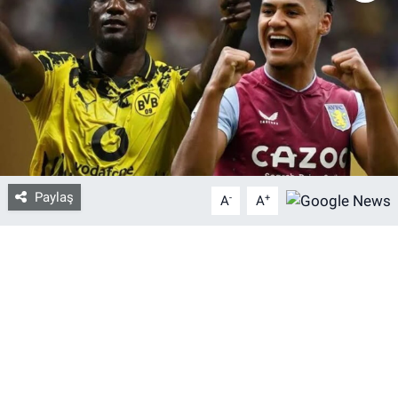
Bize ulaşın
İletişim/Künye
Yaşam
Gözden Kaçmasın
Paylaş
-
+
A
A
İletişim (Künye)