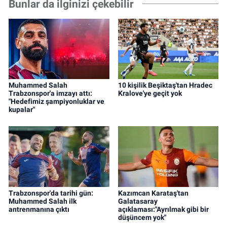
Bunlar da ilginizi çekebilir
Muhammed Salah
10 kişilik Beşiktaş'tan Hradec
Trabzonspor'a imzayı attı:
Kralove'ye geçit yok
"Hedefimiz şampiyonluklar ve
kupalar"
Trabzonspor'da tarihi gün:
Kazımcan Karataş'tan
Muhammed Salah ilk
Galatasaray
antrenmanına çıktı
açıklaması:"Ayrılmak gibi bir
düşüncem yok"