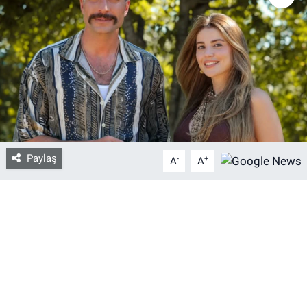
Bize ulaşın
İletişim/Künye
Yaşam
Gözden Kaçmasın
Paylaş
-
+
A
A
İletişim (Künye)