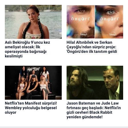
Aslı Bekiroğlu 9’uncu kez
Hilal Altınbilek ve Serkan
ameliyat olacak: İlk
Çayoğlu’ndan sürpriz proje:
operasyonda bağırsağı
'Öngörü'den ilk tanıtım geldi
kesilmişti
Netflix’ten Manifest sürprizi!
Jason Bateman ve Jude Law
Wembley yolculuğu belgesel
fırtınası geç başladı: Netflix'in
oluyor
gizli cevheri Black Rabbit
yeniden gündemde!