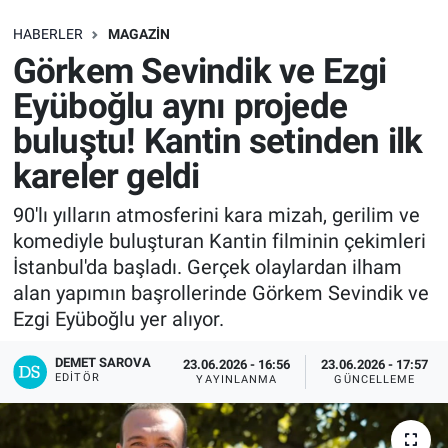
SAĞLIK
HABERLER
MAGAZIN
Görkem Sevindik ve Ezgi
EKONOMİ
Eyüboğlu aynı projede
buluştu! Kantin setinden ilk
EĞİTİM
kareler geldi
ÖZEL HABER
90'lı yılların atmosferini kara mizah, gerilim ve
komediyle buluşturan Kantin filminin çekimleri
Keşfet
İstanbul'da başladı. Gerçek olaylardan ilham
ASTROLOJİ
alan yapımın başrollerinde Görkem Sevindik ve
Ezgi Eyüboğlu yer alıyor.
MANŞET
DEMET SAROVA
23.06.2026 - 16:56
23.06.2026 - 17:57
EDITÖR
YAYINLANMA
GÜNCELLEME
RESMİ İLANLAR
İLAN