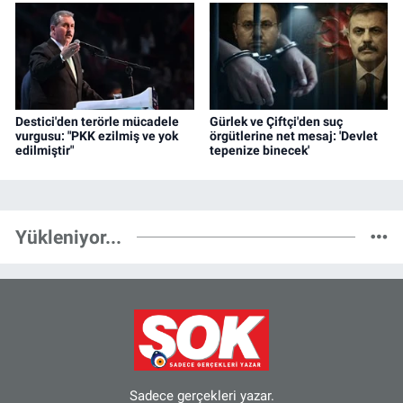
Destici'den terörle mücadele
Gürlek ve Çiftçi'den suç
vurgusu: "PKK ezilmiş ve yok
örgütlerine net mesaj: 'Devlet
edilmiştir"
tepenize binecek'
Yükleniyor...
Sadece gerçekleri yazar.