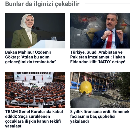
Bunlar da ilginizi çekebilir
Bakan Mahinur Özdemir
Türkiye, Suudi Arabistan ve
Göktaş: "Atılan bu adım
Pakistan imzalamıştı: Hakan
geleceğimizin teminatıdır"
Fidan'dan kilit "NATO" detayı!
TBMM Genel Kurulu'nda kabul
8 yıllık firar sona erdi: Ermenek
edildi: Suça sürüklenen
faciasının baş şüphelisi
çocuklara ilişkin kanun teklifi
yakalandı
yasalaştı