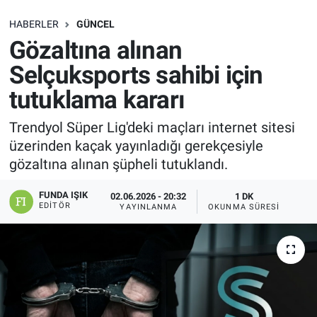
SAĞLIK
HABERLER
GÜNCEL
Gözaltına alınan
EKONOMİ
Selçuksports sahibi için
tutuklama kararı
EĞİTİM
Trendyol Süper Lig'deki maçları internet sitesi
ÖZEL HABER
üzerinden kaçak yayınladığı gerekçesiyle
gözaltına alınan şüpheli tutuklandı.
Keşfet
FUNDA IŞIK
02.06.2026 - 20:32
1 DK
ASTROLOJİ
EDITÖR
YAYINLANMA
OKUNMA SÜRESI
MANŞET
RESMİ İLANLAR
İLAN