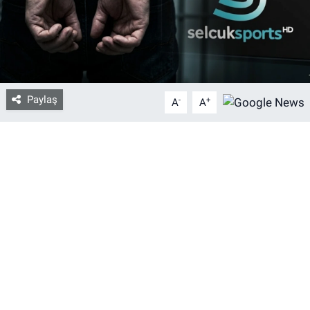
Bize ulaşın
İletişim/Künye
Paylaş
-
+
Yaşam
A
A
Gözden Kaçmasın
İletişim (Künye)