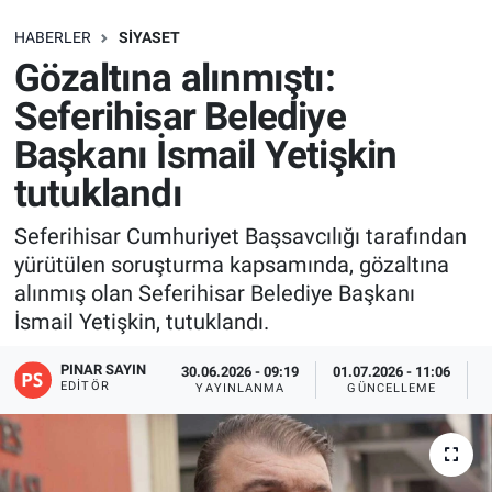
SAĞLIK
HABERLER
SIYASET
Gözaltına alınmıştı:
EKONOMİ
Seferihisar Belediye
Başkanı İsmail Yetişkin
EĞİTİM
tutuklandı
ÖZEL HABER
Seferihisar Cumhuriyet Başsavcılığı tarafından
yürütülen soruşturma kapsamında, gözaltına
Keşfet
alınmış olan Seferihisar Belediye Başkanı
ASTROLOJİ
İsmail Yetişkin, tutuklandı.
PINAR SAYIN
30.06.2026 - 09:19
01.07.2026 - 11:06
MANŞET
EDITÖR
YAYINLANMA
GÜNCELLEME
RESMİ İLANLAR
İLAN