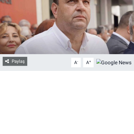
Bize ulaşın
İletişim/Künye
Yaşam
Gözden Kaçmasın
Paylaş
-
+
A
A
İletişim (Künye)