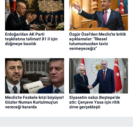
Erdoğan'dan AK Parti
Özgür Özel'den Meclis'te kritik
teşkilatına talimat! 81 il için
açıklamalar: "İlkesel
düğmeye basıldı
tutumumuzdan taviz
vermeyeceğiz"
Meclis'te Fezkele krizi büyüyor!
Siyasetin nabzı Beştepe'de
Gözler Numan Kurtulmuş'un
attı: Çerçeve Yasa için ritik
vereceği kararda
zirve gerçekleşti