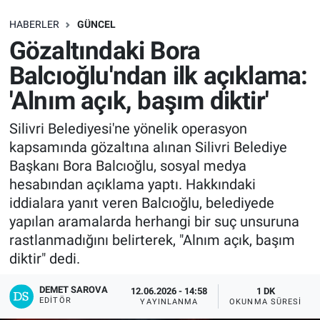
SAĞLIK
HABERLER
GÜNCEL
Gözaltındaki Bora
EKONOMİ
Balcıoğlu'ndan ilk açıklama:
'Alnım açık, başım diktir'
EĞİTİM
Silivri Belediyesi'ne yönelik operasyon
ÖZEL HABER
kapsamında gözaltına alınan Silivri Belediye
Başkanı Bora Balcıoğlu, sosyal medya
Keşfet
hesabından açıklama yaptı. Hakkındaki
iddialara yanıt veren Balcıoğlu, belediyede
ASTROLOJİ
yapılan aramalarda herhangi bir suç unsuruna
rastlanmadığını belirterek, "Alnım açık, başım
MANŞET
diktir" dedi.
RESMİ İLANLAR
DEMET SAROVA
12.06.2026 - 14:58
1 DK
EDITÖR
YAYINLANMA
OKUNMA SÜRESI
İLAN