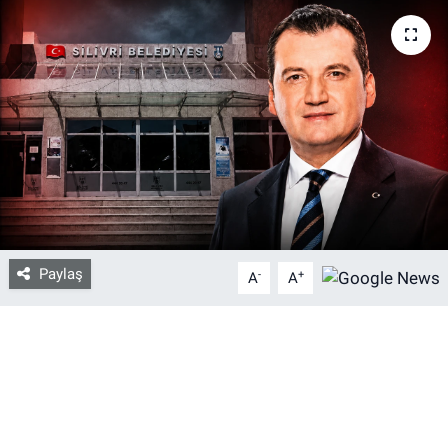
Bize ulaşın
İletişim/Künye
Yaşam
Gözden Kaçmasın
İletişim (Künye)
Paylaş
-
+
A
A