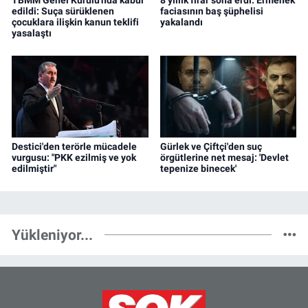
edildi: Suça sürüklenen
faciasının baş şüphelisi
çocuklara ilişkin kanun teklifi
yakalandı
yasalaştı
Destici'den terörle mücadele
Gürlek ve Çiftçi'den suç
vurgusu: "PKK ezilmiş ve yok
örgütlerine net mesaj: 'Devlet
edilmiştir"
tepenize binecek'
Yükleniyor...