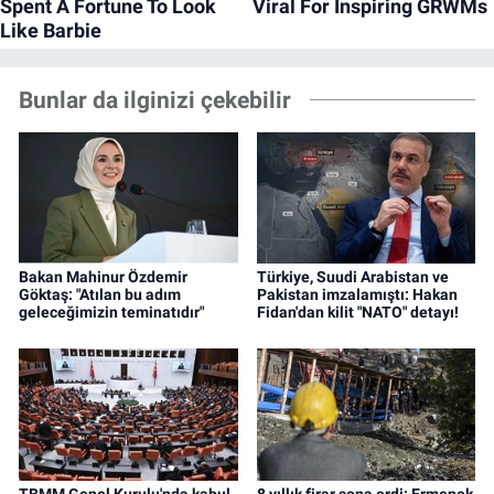
Bunlar da ilginizi çekebilir
Bakan Mahinur Özdemir
Türkiye, Suudi Arabistan ve
Göktaş: "Atılan bu adım
Pakistan imzalamıştı: Hakan
geleceğimizin teminatıdır"
Fidan'dan kilit "NATO" detayı!
TBMM Genel Kurulu'nda kabul
8 yıllık firar sona erdi: Ermenek