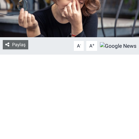
Bize ulaşın
İletişim/Künye
Paylaş
-
+
Yaşam
A
A
Gözden Kaçmasın
İletişim (Künye)