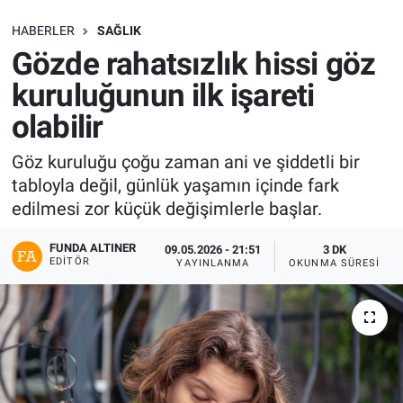
SAĞLIK
HABERLER
SAĞLIK
Gözde rahatsızlık hissi göz
EKONOMİ
kuruluğunun ilk işareti
olabilir
EĞİTİM
Göz kuruluğu çoğu zaman ani ve şiddetli bir
ÖZEL HABER
tabloyla değil, günlük yaşamın içinde fark
edilmesi zor küçük değişimlerle başlar.
Keşfet
FUNDA ALTINER
09.05.2026 - 21:51
3 DK
ASTROLOJİ
EDITÖR
YAYINLANMA
OKUNMA SÜRESI
MANŞET
RESMİ İLANLAR
İLAN