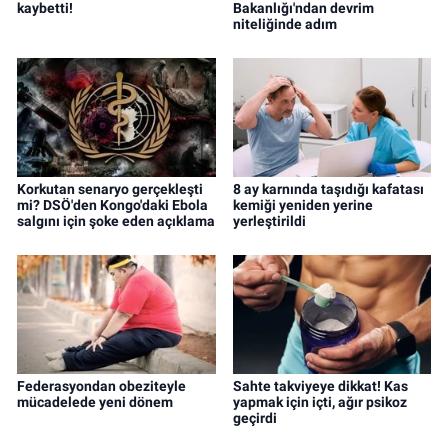
kaybetti!
Bakanlığı'ndan devrim
niteliğinde adım
Korkutan senaryo gerçekleşti
8 ay karnında taşıdığı kafatası
mi? DSÖ'den Kongo'daki Ebola
kemiği yeniden yerine
salgını için şoke eden açıklama
yerleştirildi
Federasyondan obeziteyle
Sahte takviyeye dikkat! Kas
mücadelede yeni dönem
yapmak için içti, ağır psikoz
geçirdi