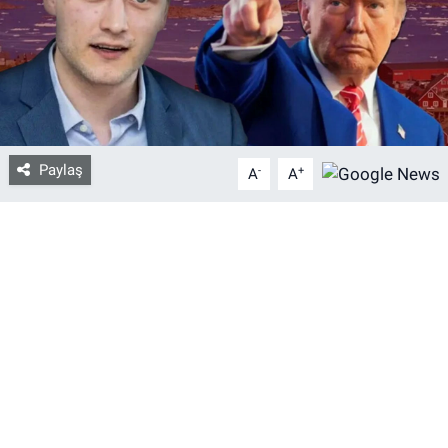
Bize ulaşın
İletişim/Künye
Yaşam
Paylaş
-
+
A
A
Gözden Kaçmasın
İletişim (Künye)