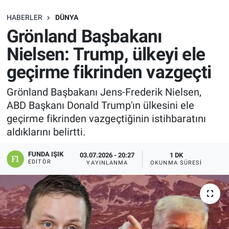
SAĞLIK
HABERLER
DÜNYA
Grönland Başbakanı
EKONOMİ
Nielsen: Trump, ülkeyi ele
geçirme fikrinden vazgeçti
EĞİTİM
Grönland Başbakanı Jens-Frederik Nielsen,
ÖZEL HABER
ABD Başkanı Donald Trump'ın ülkesini ele
geçirme fikrinden vazgeçtiğinin istihbaratını
Keşfet
aldıklarını belirtti.
ASTROLOJİ
FUNDA IŞIK
03.07.2026 - 20:27
1 DK
EDITÖR
YAYINLANMA
OKUNMA SÜRESI
MANŞET
RESMİ İLANLAR
İLAN