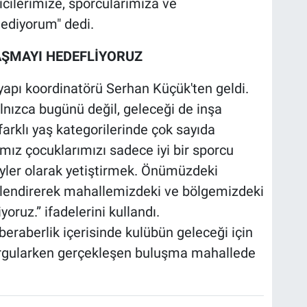
cilerimize, sporcularımıza ve
ediyorum" dedi.
AŞMAYI HEDEFLİYORUZ
tyapı koordinatörü Serhan Küçük'ten geldi.
nızca bugünü değil, geleceği de inşa
arklı yaş kategorilerinde çok sayıda
ız çocuklarımızı sadece iyi bir sporcu
eyler olarak yetiştirmek. Önümüzdeki
lendirerek mahallemizdeki ve bölgemizdeki
oruz.” ifadelerini kullandı.
eraberlik içerisinde kulübün geleceği için
rgularken gerçekleşen buluşma mahallede