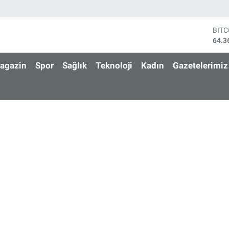
BIT
64.3
DOL
47,7
agazin
Spor
Sağlık
Teknoloji
Kadın
Gazetelerimiz
EUR
55,0
STE
64,1
GRA
6618
BİS
13.8