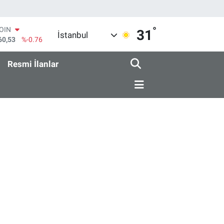
°
COIN
31
İstanbul
60,53
%-0.76
AR
069
%0.17
Resmi İlanlar
O
265
%0.01
RLİN
897
%0.02
M ALTIN
.49
%2.12
T100
87
%64