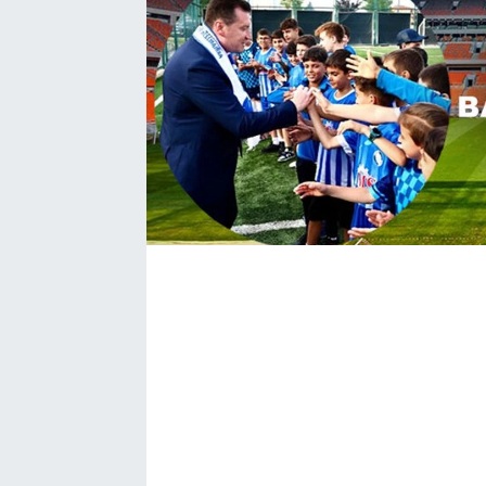
Bize ulaşın
İletişim/Künye
Yaşam
Gözden Kaçmasın
İletişim (Künye)