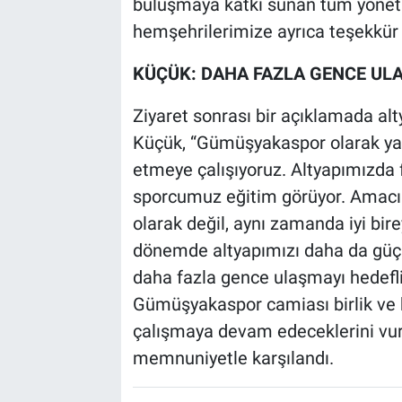
buluşmaya katkı sunan tüm yöneti
hemşehrilerimize ayrıca teşekkür 
KÜÇÜK: DAHA FAZLA GENCE UL
Ziyaret sonrası bir açıklamada al
Küçük, “Gümüşyakaspor olarak yal
etmeye çalışıyoruz. Altyapımızda f
sporcumuz eğitim görüyor. Amacım
olarak değil, aynı zamanda iyi bir
dönemde altyapımızı daha da güç
daha fazla gence ulaşmayı hedefliy
Gümüşyakaspor camiası birlik ve b
çalışmaya devam edeceklerini vu
memnuniyetle karşılandı.