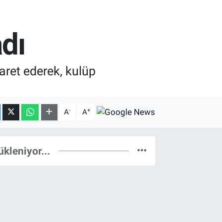
dı
aret ederek, kulüp
-
+
A
A
ükleniyor...