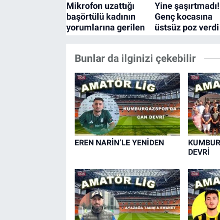
Bunlar da ilginizi çekebilir
EREN NARİN’LE YENİDEN
KUMBUR
DEVRİ