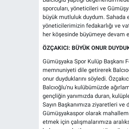
sporcuları, yöneticileri ve Gümüş
büyük mutluluk duydum. Sahada e
yöneticilerimizin fedakarlığı ve v
her köşesinde büyümeye devam ed
ÖZÇAKICI: BÜYÜK ONUR DUYDU
Gümüşyaka Spor Kulüp Başkanı Fe
memnuniyeti dile getirerek Balcıo
onur duyduklarını söyledi. Özçakıc
Balcıoğlu'nu kulübümüzde ağırla
gençliğin yanımızda duran, kulüpl
Sayın Başkanımıza ziyaretleri ve d
Gümüşyakaspor olarak mahallemize 
etmek için çalışmalarımıza aralı