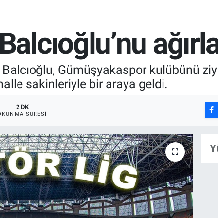
alcıoğlu’nu ağırla
ra Balcıoğlu, Gümüşyakaspor kulübünü ziy
alle sakinleriyle bir araya geldi.
2 DK
OKUNMA SÜRESI
Y