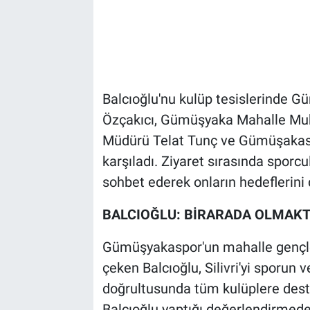
Balcıoğlu'nu kulüp tesislerinde 
Özçakıcı, Gümüşyaka Mahalle Mu
Müdürü Telat Tunç ve Gümüşakasp
karşıladı. Ziyaret sırasında sporcu
sohbet ederek onların hedeflerini 
BALCIOĞLU: BİRARADA OLMAK
Gümüşyakaspor'un mahalle gençle
çeken Balcıoğlu, Silivri'yi sporun
doğrultusunda tüm kulüplere dest
Balcıoğlu yaptığı değerlendirme