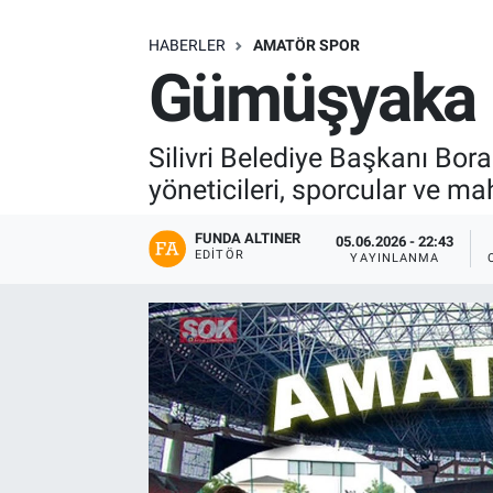
SAĞLIK
HABERLER
AMATÖR SPOR
Gümüşyaka B
EKONOMİ
EĞİTİM
Silivri Belediye Başkanı Bo
yöneticileri, sporcular ve mah
ÖZEL HABER
FUNDA ALTINER
05.06.2026 - 22:43
EDITÖR
YAYINLANMA
Keşfet
ASTROLOJİ
MANŞET
RESMİ İLANLAR
İLAN