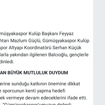
Gümüşyakaspor Kulüp Başkanı Feyyaz
htarı Mazlum Güçlü, Gümüşyakaspor Kulüp
or Altyapı Koordinatörü Serhan Küçük
larla yakından ilgilenen Balcıoğlu, gençlerle
dinledi.
TAN BÜYÜK MUTLULUK DUYDUM
rine sunduğu katkının önemine dikkat
 ve sporcunun kenti yapma hedefi
ek vermeye devam edeceklerini ifade etti.
de, “Gümüşyakaspor’umuzun değerli