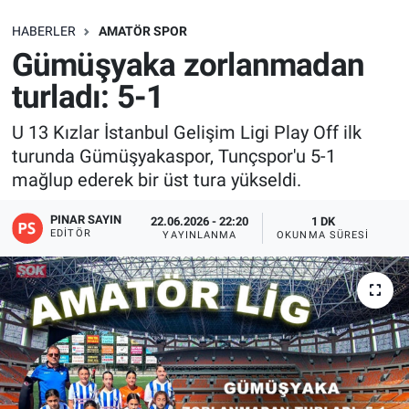
SAĞLIK
HABERLER
AMATÖR SPOR
Gümüşyaka zorlanmadan
EKONOMİ
turladı: 5-1
EĞİTİM
U 13 Kızlar İstanbul Gelişim Ligi Play Off ilk
turunda Gümüşyakaspor, Tunçspor'u 5-1
ÖZEL HABER
mağlup ederek bir üst tura yükseldi.
Keşfet
PINAR SAYIN
22.06.2026 - 22:20
1 DK
EDITÖR
YAYINLANMA
OKUNMA SÜRESI
ASTROLOJİ
MANŞET
RESMİ İLANLAR
İLAN