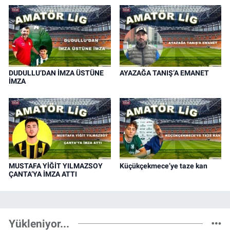
DUDULLU’DAN İMZA ÜSTÜNE
AYAZAĞA TANIŞ’A EMANET
İMZA
MUSTAFA YİĞİT YILMAZSOY
Küçükçekmece’ye taze kan
ÇANTA’YA İMZA ATTI
Yükleniyor...