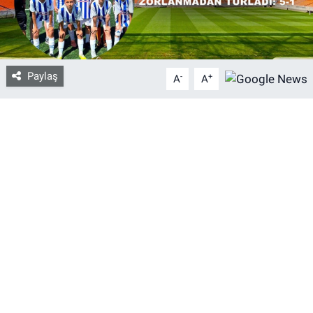
Bize ulaşın
İletişim/Künye
Paylaş
-
+
A
A
Yaşam
Gözden Kaçmasın
İletişim (Künye)