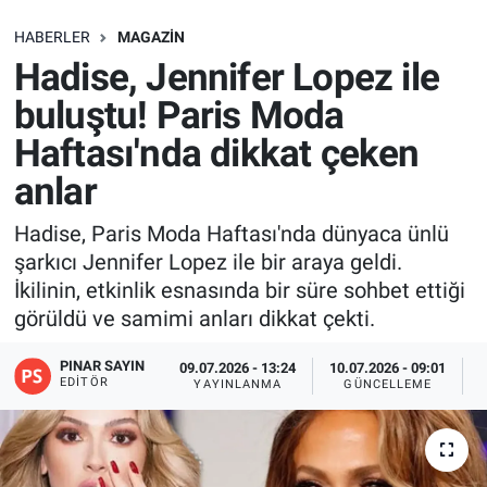
SAĞLIK
HABERLER
MAGAZIN
Hadise, Jennifer Lopez ile
EKONOMİ
buluştu! Paris Moda
Haftası'nda dikkat çeken
EĞİTİM
anlar
ÖZEL HABER
Hadise, Paris Moda Haftası'nda dünyaca ünlü
şarkıcı Jennifer Lopez ile bir araya geldi.
Keşfet
İkilinin, etkinlik esnasında bir süre sohbet ettiği
ASTROLOJİ
görüldü ve samimi anları dikkat çekti.
PINAR SAYIN
09.07.2026 - 13:24
10.07.2026 - 09:01
MANŞET
EDITÖR
YAYINLANMA
GÜNCELLEME
RESMİ İLANLAR
İLAN