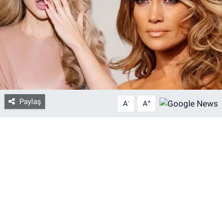
Bize ulaşın
İletişim/Künye
Yaşam
Gözden Kaçmasın
Paylaş
-
+
A
A
İletişim (Künye)