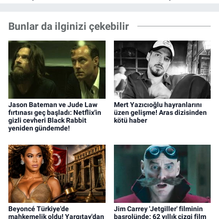
Bunlar da ilginizi çekebilir
Jason Bateman ve Jude Law
Mert Yazıcıoğlu hayranlarını
fırtınası geç başladı: Netflix'in
üzen gelişme! Aras dizisinden
gizli cevheri Black Rabbit
kötü haber
yeniden gündemde!
Beyoncé Türkiye'de
Jim Carrey 'Jetgiller' filminin
mahkemelik oldu! Yargıtay'dan
başrolünde: 62 yıllık çizgi film