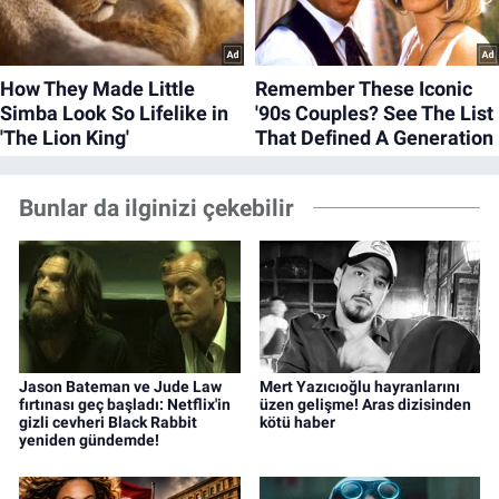
Bunlar da ilginizi çekebilir
Jason Bateman ve Jude Law
Mert Yazıcıoğlu hayranlarını
fırtınası geç başladı: Netflix'in
üzen gelişme! Aras dizisinden
gizli cevheri Black Rabbit
kötü haber
yeniden gündemde!