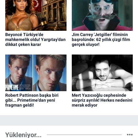
Beyoncé Türkiye'de
Jim Carrey 'Jetgiller' filminin
mahkemelik oldu! Yargıtay'dan
başrolünde: 62 yıllık çizgi film
dikkat çeken karar
gerçek oluyor!
Robert Pattinson başka biri
Mert Yazıcıoğlu cephesinde
gibi... Primetime'dan yeni
sürpriz ayrılık! Herkes nedenini
fragman geldi!
merak ediyor
Yükleniyor...