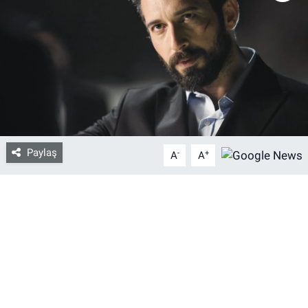
Bize ulaşın
İletişim/Künye
Yaşam
Gözden Kaçmasın
Paylaş
-
+
A
A
İletişim (Künye)