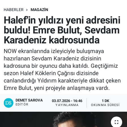
SAĞLIK
HABERLER
MAGAZIN
Halef'in yıldızı yeni adresini
EKONOMİ
buldu! Emre Bulut, Sevdam
Karadeniz kadrosunda
EĞİTİM
NOW ekranlarında izleyiciyle buluşmaya
ÖZEL HABER
hazırlanan Sevdam Karadeniz dizisinin
kadrosuna bir oyuncu daha katıldı. Geçtiğimiz
Keşfet
sezon Halef Köklerin Çağrısı dizisinde
canlandırdığı Yıldırım karakteriyle dikkat çeken
ASTROLOJİ
Emre Bulut, yeni projeyle anlaşmaya vardı.
MANŞET
DEMET SAROVA
03.07.2026 - 16:46
1 DK
EDITÖR
YAYINLANMA
OKUNMA SÜRESI
RESMİ İLANLAR
İLAN