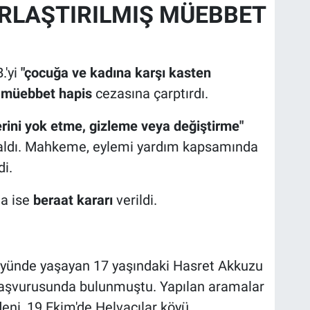
RLAŞTIRILMIŞ MÜEBBET
.'yi
"çocuğa ve kadına karşı kasten
ş müebbet hapis
cezasına çarptırdı.
lerini yok etme, gizleme veya değiştirme"
 aldı. Mahkeme, eylemi yardım kapsamında
di.
da ise
beraat kararı
verildi.
köyünde yaşayan 17 yaşındaki Hasret Akkuzu
 başvurusunda bulunmuştu. Yapılan aramalar
ni, 19 Ekim'de Helvacılar köyü