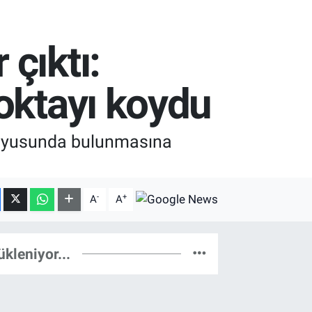
çıktı:
oktayı koydu
kuyusunda bulunmasına
-
+
A
A
ükleniyor...