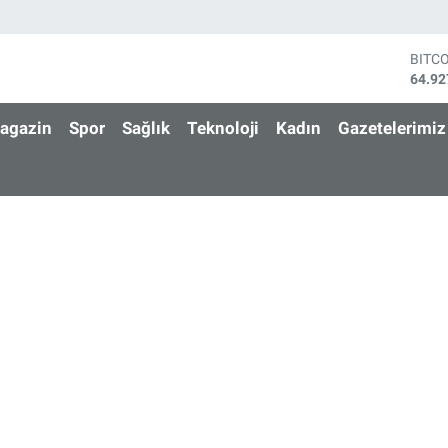
BITC
64.92
DOL
47,58
agazin
Spor
Sağlık
Teknoloji
Kadın
Gazetelerimiz
EUR
55,03
STER
64,15
GRAM
6527.
BİST
13.70