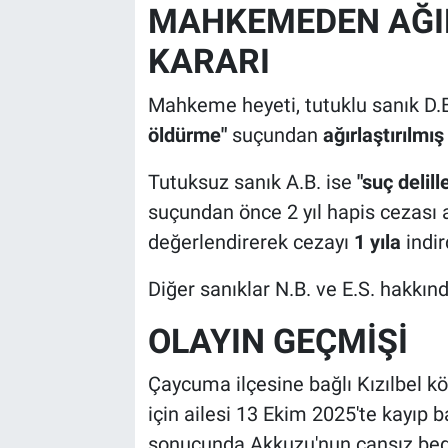
MAHKEMEDEN AĞI
KARARI
Mahkeme heyeti, tutuklu sanık D.B
öldürme"
suçundan
ağırlaştırılmı
Tutuksuz sanık A.B. ise
"suç delil
suçundan önce 2 yıl hapis cezası
değerlendirerek cezayı
1 yıla
indir
Diğer sanıklar N.B. ve E.S. hakkın
OLAYIN GEÇMİŞİ
Çaycuma ilçesine bağlı Kızılbel 
için ailesi 13 Ekim 2025'te kayıp
sonucunda Akkuzu'nun cansız bede