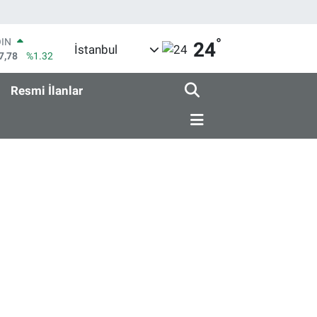
°
OIN
24
İstanbul
7,78
%1.32
AR
94
%0.08
Resmi İlanlar
O
98
%-0.02
LİN
81
%0.16
 ALTIN
85
%0.54
100
3
%11