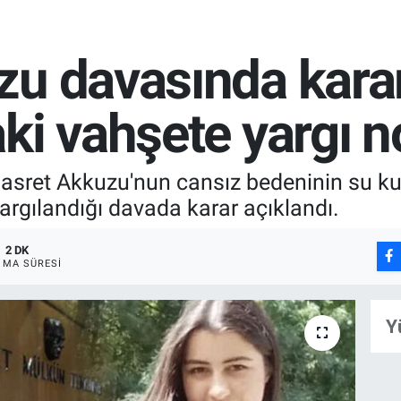
u davasında karar 
ki vahşete yargı n
Hasret Akkuzu'nun cansız bedeninin su 
 yargılandığı davada karar açıklandı.
2 DK
MA SÜRESI
Y