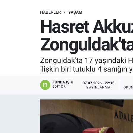
SAĞLIK
HABERLER
YAŞAM
Hasret Akkuz
EKONOMİ
Zonguldak'ta
EĞİTİM
ÖZEL HABER
Zonguldak'ta 17 yaşındaki 
ilişkin biri tutuklu 4 sanığın
Keşfet
FUNDA IŞIK
07.07.2026 - 22:15
ASTROLOJİ
EDITÖR
YAYINLANMA
OKUN
MANŞET
RESMİ İLANLAR
İLAN