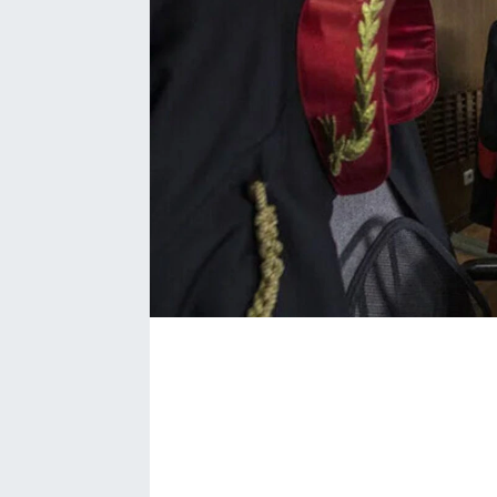
Bize ulaşın
İletişim/Künye
Yaşam
Gözden Kaçmasın
İletişim (Künye)