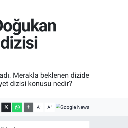
 Doğukan
dizisi
ladı. Merakla beklenen dizide
yet dizisi konusu nedir?
-
+
A
A