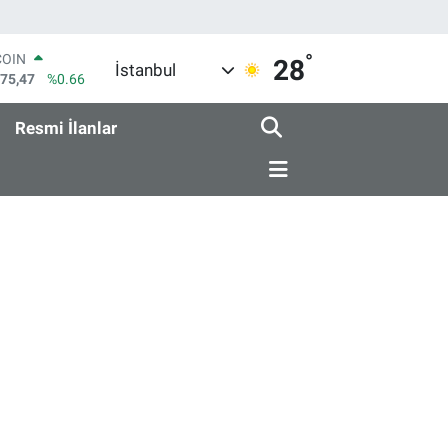
°
COIN
28
İstanbul
475,47
%0.66
LAR
5971
%0.05
Resmi İlanlar
RO
1336
%0.18
RLİN
2534
%0.22
M ALTIN
8.23
%0.39
T100
703
%0