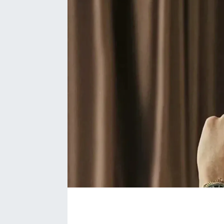
Bize ulaşın
İletişim/Künye
Yaşam
Gözden Kaçmasın
İletişim (Künye)