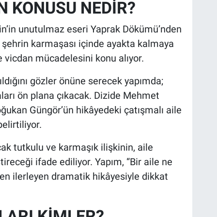
İN KONUSU NEDİR?
ekin’in unutulmaz eseri Yaprak Dökümü’nden
k şehrin karmaşası içinde ayakta kalmaya
ve vicdan mücadelesini konu alıyor.
sıldığını gözler önüne serecek yapımda;
aları ön plana çıkacak. Dizide Mehmet
oğukan Güngör’ün hikâyedeki çatışmalı aile
lirtiliyor.
k tutkulu ve karmaşık ilişkinin, aile
receği ifade ediliyor. Yapım, “Bir aile ne
den ilerleyen dramatik hikâyesiyle dikkat
LARI KİMLER?