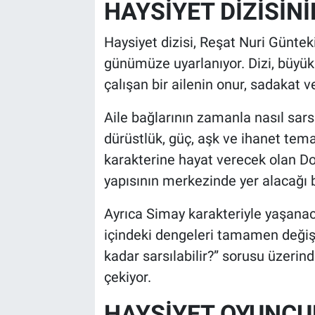
HAYSİYET DİZİSİN
Haysiyet dizisi, Reşat Nuri Günt
günümüze uyarlanıyor. Dizi, büyü
çalışan bir ailenin onur, sadakat 
Aile bağlarının zamanla nasıl sar
dürüstlük, güç, aşk ve ihanet tem
karakterine hayat verecek olan D
yapısının merkezinde yer alacağı be
Ayrıca Simay karakteriyle yaşanaca
içindeki dengeleri tamamen değişti
kadar sarsılabilir?” sorusu üzerin
çekiyor.
HAYSİYET OYUNCU