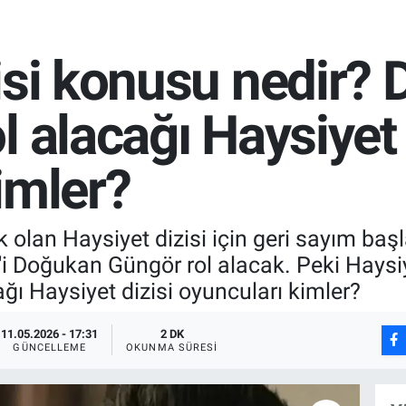
isi konusu nedir?
l alacağı Haysiyet 
imler?
 olan Haysiyet dizisi için geri sayım baş
ih'i Doğukan Güngör rol alacak. Peki Haysi
ı Haysiyet dizisi oyuncuları kimler?
11.05.2026 - 17:31
2 DK
GÜNCELLEME
OKUNMA SÜRESI