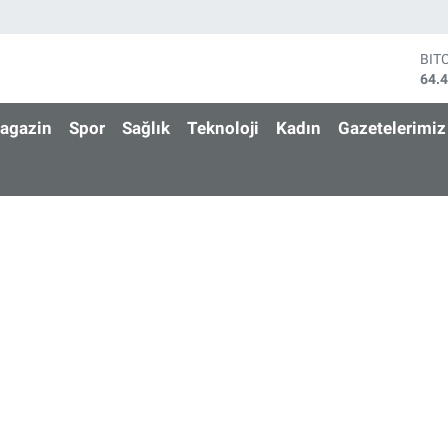
BIT
64.
DO
47,
agazin
Spor
Sağlık
Teknoloji
Kadın
Gazetelerimiz
EU
55,
STE
64,
GRA
651
BİS
13.