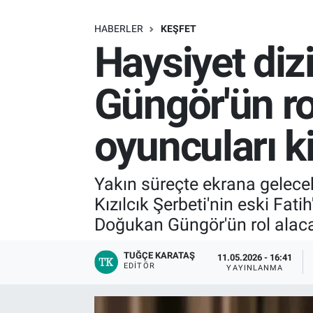
SAĞLIK
HABERLER
KEŞFET
Haysiyet diz
EKONOMİ
Güngör'ün ro
EĞİTİM
oyuncuları k
ÖZEL HABER
Keşfet
Yakın süreçte ekrana gelecek
Kızılcık Şerbeti'nin eski Fat
ASTROLOJİ
Doğukan Güngör'ün rol alacağ
MANŞET
TUĞÇE KARATAŞ
11.05.2026 - 16:41
EDITÖR
YAYINLANMA
RESMİ İLANLAR
İLAN