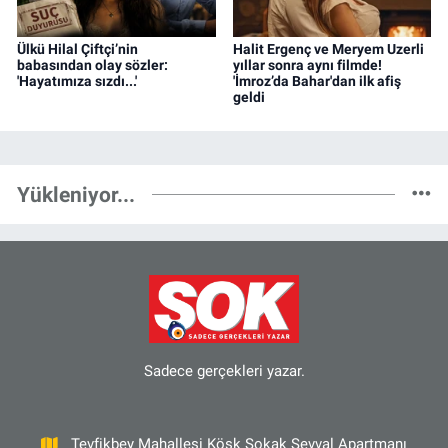
Ülkü Hilal Çiftçi’nin
Halit Ergenç ve Meryem Uzerli
babasından olay sözler:
yıllar sonra aynı filmde!
'Hayatımıza sızdı...'
'İmroz’da Bahar'dan ilk afiş
geldi
Yükleniyor...
Sadece gerçekleri yazar.
Tevfikbey Mahallesi Köşk Sokak Şevval Apartmanı