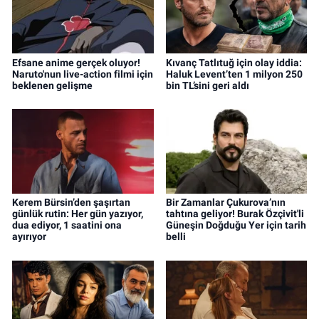
Efsane anime gerçek oluyor!
Kıvanç Tatlıtuğ için olay iddia:
Naruto'nun live-action filmi için
Haluk Levent’ten 1 milyon 250
beklenen gelişme
bin TL’sini geri aldı
Kerem Bürsin’den şaşırtan
Bir Zamanlar Çukurova’nın
günlük rutin: Her gün yazıyor,
tahtına geliyor! Burak Özçivit'li
dua ediyor, 1 saatini ona
Güneşin Doğduğu Yer için tarih
ayırıyor
belli