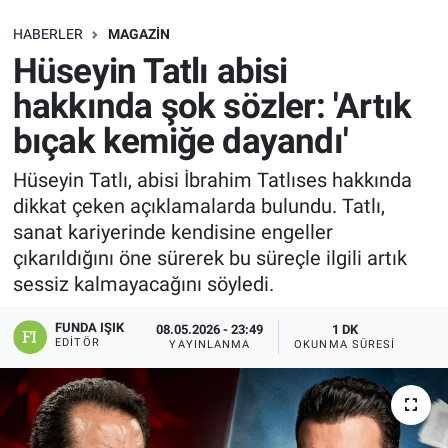
SAĞLIK
HABERLER
MAGAZIN
Hüseyin Tatlı abisi
EKONOMİ
hakkında şok sözler: 'Artık
bıçak kemiğe dayandı'
EĞİTİM
Hüseyin Tatlı, abisi İbrahim Tatlıses hakkında
ÖZEL HABER
dikkat çeken açıklamalarda bulundu. Tatlı,
sanat kariyerinde kendisine engeller
Keşfet
çıkarıldığını öne sürerek bu süreçle ilgili artık
sessiz kalmayacağını söyledi.
ASTROLOJİ
FUNDA IŞIK
08.05.2026 - 23:49
1 DK
MANŞET
EDITÖR
YAYINLANMA
OKUNMA SÜRESI
RESMİ İLANLAR
İLAN