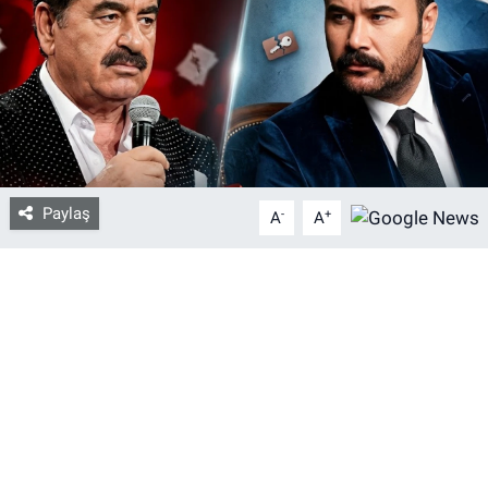
Bize ulaşın
İletişim/Künye
Yaşam
Paylaş
-
+
Gözden Kaçmasın
A
A
İletişim (Künye)