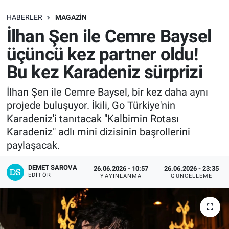
SAĞLIK
HABERLER
MAGAZIN
İlhan Şen ile Cemre Baysel
EKONOMİ
üçüncü kez partner oldu!
Bu kez Karadeniz sürprizi
EĞİTİM
İlhan Şen ile Cemre Baysel, bir kez daha aynı
ÖZEL HABER
projede buluşuyor. İkili, Go Türkiye'nin
Karadeniz'i tanıtacak "Kalbimin Rotası
Keşfet
Karadeniz" adlı mini dizisinin başrollerini
paylaşacak.
ASTROLOJİ
DEMET SAROVA
26.06.2026 - 10:57
26.06.2026 - 23:35
MANŞET
EDITÖR
YAYINLANMA
GÜNCELLEME
RESMİ İLANLAR
İLAN