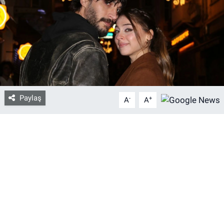
Bize ulaşın
İletişim/Künye
Yaşam
Paylaş
-
+
Gözden Kaçmasın
A
A
İletişim (Künye)