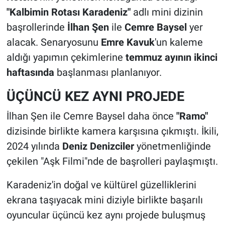
"Kalbimin Rotası Karadeniz"
adlı mini dizinin
başrollerinde
İlhan Şen
ile
Cemre Baysel
yer
alacak. Senaryosunu
Emre Kavuk
'un kaleme
aldığı yapımın çekimlerine
temmuz ayının ikinci
haftasında
başlanması planlanıyor.
ÜÇÜNCÜ KEZ AYNI PROJEDE
İlhan Şen ile Cemre Baysel daha önce
"Ramo"
dizisinde birlikte kamera karşısına çıkmıştı. İkili,
2024 yılında
Deniz Denizciler
yönetmenliğinde
çekilen "Aşk Filmi"nde de başrolleri paylaşmıştı.
Karadeniz'in doğal ve kültürel güzelliklerini
ekrana taşıyacak mini diziyle birlikte başarılı
oyuncular üçüncü kez aynı projede buluşmuş