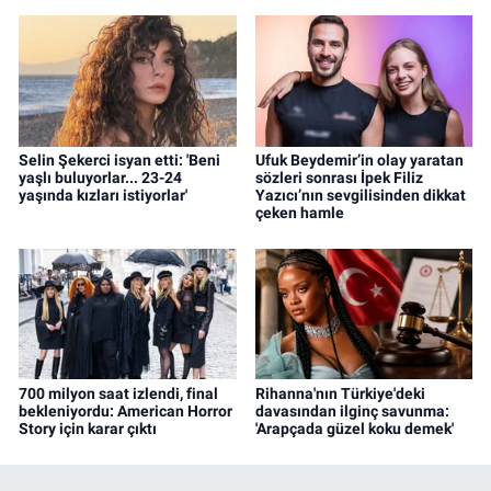
Selin Şekerci isyan etti: 'Beni
Ufuk Beydemir’in olay yaratan
yaşlı buluyorlar... 23-24
sözleri sonrası İpek Filiz
yaşında kızları istiyorlar'
Yazıcı’nın sevgilisinden dikkat
çeken hamle
700 milyon saat izlendi, final
Rihanna'nın Türkiye'deki
bekleniyordu: American Horror
davasından ilginç savunma:
Story için karar çıktı
'Arapçada güzel koku demek'