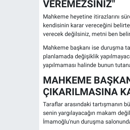
VEREMEZSİNİZ"
Mahkeme heyetine itirazlarını sü
kendisinin karar vereceğini belir
verecek değilsiniz, metni ben belirl
Mahkeme başkanı ise duruşma takv
planlamada değişiklik yapılmayac
yapılmaması halinde bunun tutanağ
MAHKEME BAŞKAN
ÇIKARILMASINA K
Taraflar arasındaki tartışmanın 
senin yargılayacağın makam değil
İmamoğlu'nun duruşma salonundan