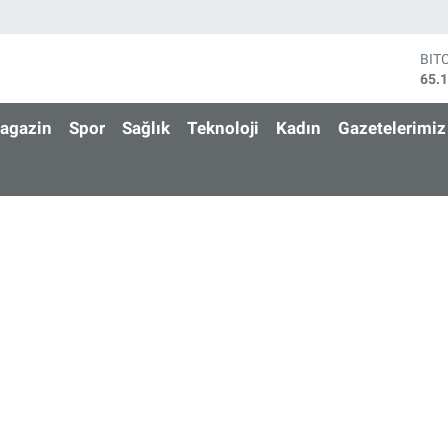
BIT
65.
DO
47,
agazin
Spor
Sağlık
Teknoloji
Kadın
Gazetelerimiz
EU
55,
STE
64,
GRA
666
BİS
13.