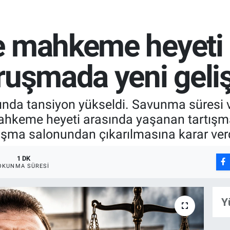
e mahkeme heyeti 
uruşmada yeni gel
nda tansiyon yükseldi. Savunma süresi v
ahkeme heyeti arasında yaşanan tartış
şma salonundan çıkarılmasına karar verd
1 DK
OKUNMA SÜRESI
Y