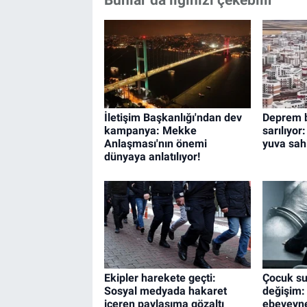
İletişim Başkanlığı'ndan dev
Deprem b
kampanya: Mekke
sarılıyor
Anlaşması'nın önemi
yuva sah
dünyaya anlatılıyor!
Ekipler harekete geçti:
Çocuk su
Sosyal medyada hakaret
değişim: 
içeren paylaşıma gözaltı
ebeveyne