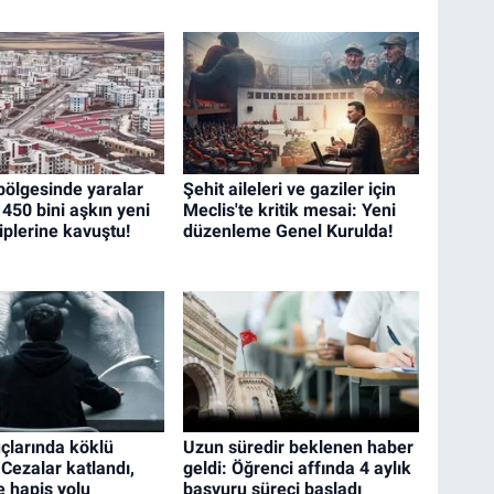
ölgesinde yaralar
Şehit aileleri ve gaziler için
: 450 bini aşkın yeni
Meclis'te kritik mesai: Yeni
iplerine kavuştu!
düzenleme Genel Kurulda!
çlarında köklü
Uzun süredir beklenen haber
Cezalar katlandı,
geldi: Öğrenci affında 4 aylık
 hapis yolu
başvuru süreci başladı