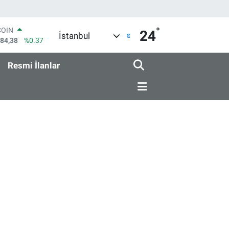
°
COIN
24
İstanbul
184,38
%0.37
LAR
7239
%0.01
Resmi İlanlar
RO
1823
%-0.06
RLİN
4329
%-0.02
M ALTIN
4.02
%0.05
T100
779
%-14