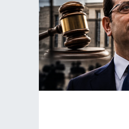
Bize ulaşın
İletişim/Künye
Yaşam
Gözden Kaçmasın
İletişim (Künye)