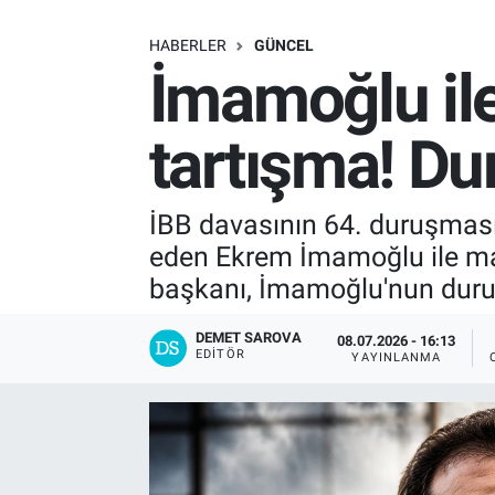
SAĞLIK
HABERLER
GÜNCEL
İmamoğlu il
EKONOMİ
tartışma! D
EĞİTİM
ÖZEL HABER
İBB davasının 64. duruşması
eden Ekrem İmamoğlu ile m
Keşfet
başkanı, İmamoğlu'nun duru
ASTROLOJİ
DEMET SAROVA
08.07.2026 - 16:13
EDITÖR
YAYINLANMA
MANŞET
RESMİ İLANLAR
İLAN