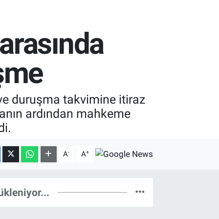
arasında
işme
e duruşma takvimine itiraz
manın ardından mahkeme
i.
-
+
A
A
ükleniyor...