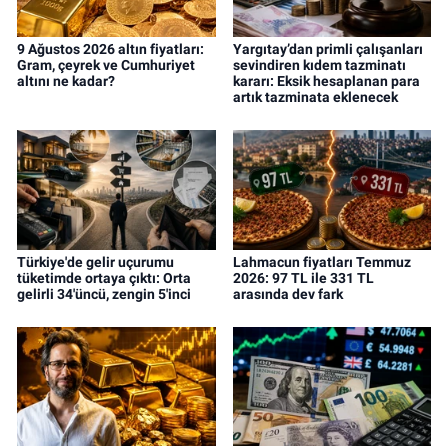
9 Ağustos 2026 altın fiyatları:
Yargıtay’dan primli çalışanları
Gram, çeyrek ve Cumhuriyet
sevindiren kıdem tazminatı
altını ne kadar?
kararı: Eksik hesaplanan para
artık tazminata eklenecek
Türkiye'de gelir uçurumu
Lahmacun fiyatları Temmuz
tüketimde ortaya çıktı: Orta
2026: 97 TL ile 331 TL
gelirli 34'üncü, zengin 5'inci
arasında dev fark