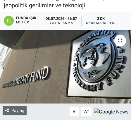
jeopolitik gerilimler ve teknoloji
Bize ulaşın
FUNDA IŞIK
08.07.2026 - 16:57
3 DK
EDITÖR
YAYINLANMA
OKUNMA SÜRESI
İletişim/Künye
Yaşam
Gözden Kaçmasın
İletişim (Künye)
Paylaş
-
+
A
A