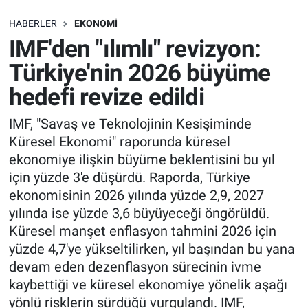
SAĞLIK
HABERLER
EKONOMI
IMF'den "ılımlı" revizyon:
EKONOMİ
Türkiye'nin 2026 büyüme
hedefi revize edildi
EĞİTİM
IMF, "Savaş ve Teknolojinin Kesişiminde
ÖZEL HABER
Küresel Ekonomi" raporunda küresel
ekonomiye ilişkin büyüme beklentisini bu yıl
Keşfet
için yüzde 3'e düşürdü. Raporda, Türkiye
ekonomisinin 2026 yılında yüzde 2,9, 2027
ASTROLOJİ
yılında ise yüzde 3,6 büyüyeceği öngörüldü.
Küresel manşet enflasyon tahmini 2026 için
MANŞET
yüzde 4,7'ye yükseltilirken, yıl başından bu yana
devam eden dezenflasyon sürecinin ivme
RESMİ İLANLAR
kaybettiği ve küresel ekonomiye yönelik aşağı
yönlü risklerin sürdüğü vurgulandı. IMF,
İLAN