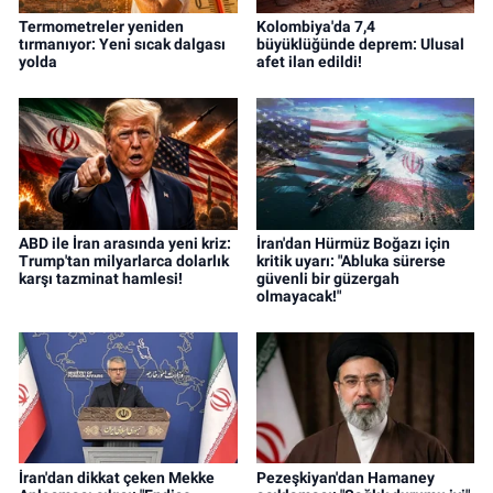
Termometreler yeniden
Kolombiya'da 7,4
tırmanıyor: Yeni sıcak dalgası
büyüklüğünde deprem: Ulusal
yolda
afet ilan edildi!
ABD ile İran arasında yeni kriz:
İran'dan Hürmüz Boğazı için
Trump'tan milyarlarca dolarlık
kritik uyarı: "Abluka sürerse
karşı tazminat hamlesi!
güvenli bir güzergah
olmayacak!"
İran'dan dikkat çeken Mekke
Pezeşkiyan'dan Hamaney