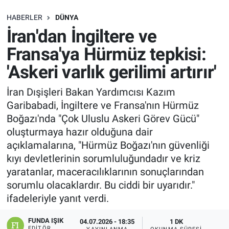
SAĞLIK
HABERLER
DÜNYA
İran'dan İngiltere ve
EKONOMİ
Fransa'ya Hürmüz tepkisi:
'Askeri varlık gerilimi artırır'
EĞİTİM
İran Dışişleri Bakan Yardımcısı Kazım
ÖZEL HABER
Garibabadi, İngiltere ve Fransa'nın Hürmüz
Boğazı'nda "Çok Uluslu Askeri Görev Gücü"
Keşfet
oluşturmaya hazır olduğuna dair
açıklamalarına, "Hürmüz Boğazı'nın güvenliği
ASTROLOJİ
kıyı devletlerinin sorumluluğundadır ve kriz
yaratanlar, maceracılıklarının sonuçlarından
MANŞET
sorumlu olacaklardır. Bu ciddi bir uyarıdır."
ifadeleriyle yanıt verdi.
RESMİ İLANLAR
FUNDA IŞIK
04.07.2026 - 18:35
1 DK
İLAN
EDITÖR