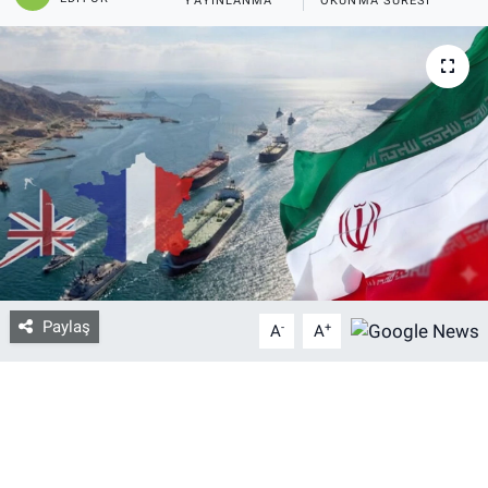
YAYINLANMA
OKUNMA SÜRESI
Bize ulaşın
İletişim/Künye
Yaşam
Gözden Kaçmasın
İletişim (Künye)
Paylaş
-
+
A
A