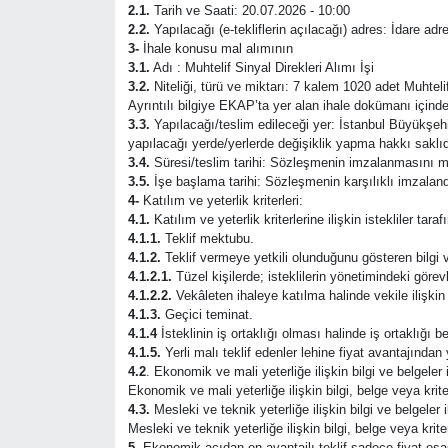
2.1.
Tarih ve Saati: 20.07.2026 - 10:00
2.2.
Yapılacağı (e-tekliflerin açılacağı) adres: İdare adr
SAĞLIK
3-
İhale konusu mal alımının
3.1.
Adı : Muhtelif Sinyal Direkleri Alımı İşi
EKONOMİ
3.2.
Niteliği, türü ve miktarı: 7 kalem 1020 adet Muhtelif
Ayrıntılı bilgiye EKAP’ta yer alan ihale dokümanı içinde
3.3.
Yapılacağı/teslim edileceği yer: İstanbul Büyükşehir B
EĞİTİM
yapılacağı yerde/yerlerde değişiklik yapma hakkı saklıd
3.4.
Süresi/teslim tarihi: Sözleşmenin imzalanmasını müt
3.5.
İşe başlama tarihi: Sözleşmenin karşılıklı imzalandığ
ÖZEL HABER
4-
Katılım ve yeterlik kriterleri:
4.1.
Katılım ve yeterlik kriterlerine ilişkin istekliler ta
Keşfet
4.1.1.
Teklif mektubu.
4.1.2.
Teklif vermeye yetkili olunduğunu gösteren bilgi v
4.1.2.1.
Tüzel kişilerde; isteklilerin yönetimindeki görevli
ASTROLOJİ
4.1.2.2.
Vekâleten ihaleye katılma halinde vekile ilişkin b
4.1.3.
Geçici teminat.
4.1.4
İsteklinin iş ortaklığı olması halinde iş ortaklığı
MANŞET
4.1.5.
Yerli malı teklif edenler lehine fiyat avantajından
4.2
. Ekonomik ve mali yeterliğe ilişkin bilgi ve belgeler 
Ekonomik ve mali yeterliğe ilişkin bilgi, belge veya kriter
RESMİ İLANLAR
4.3.
Mesleki ve teknik yeterliğe ilişkin bilgi ve belgeler 
Mesleki ve teknik yeterliğe ilişkin bilgi, belge veya kriter
İLAN
5-
Ekonomik açıdan en avantajlı teklif sadece fiyat esas