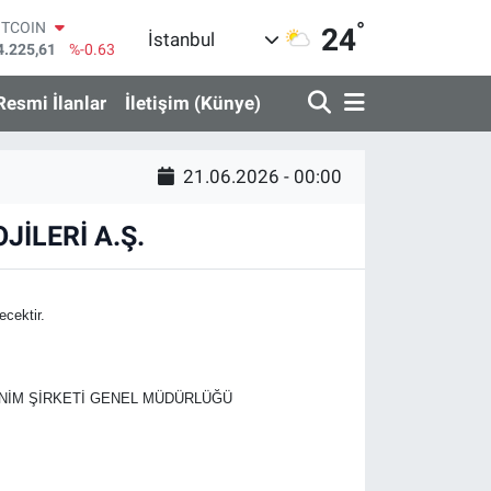
°
ITCOIN
24
İstanbul
4.225,61
%-0.63
OLAR
7,7143
%0.16
Resmi İlanlar
İletişim (Künye)
URO
5,0317
%-0.02
TERLİN
21.06.2026 - 00:00
4,2463
%0.07
RAM ALTIN
510.40
%0.45
JİLERİ A.Ş.
İST100
3.799
%70
ecektir.
NONİM ŞİRKETİ GENEL MÜDÜRLÜĞÜ