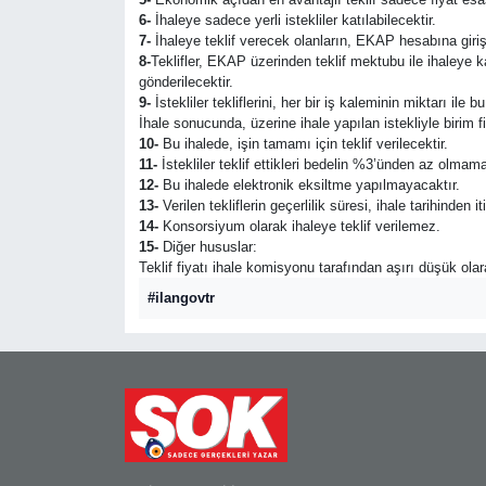
6-
İhaleye sadece yerli istekliler katılabilecektir.
7-
İhaleye teklif verecek olanların, EKAP hesabına giriş
Bize ulaşın
8-
Teklifler, EKAP üzerinden teklif mektubu ile ihaleye 
gönderilecektir.
9-
İstekliler tekliflerini, her bir iş kaleminin miktarı ile
İletişim/Künye
İhale sonucunda, üzerine ihale yapılan istekliyle birim 
10-
Bu ihalede, işin tamamı için teklif verilecektir.
Yaşam
11-
İstekliler teklif ettikleri bedelin %3’ünden az olmama
12-
Bu ihalede elektronik eksiltme yapılmayacaktır.
13-
Verilen tekliflerin geçerlilik süresi, ihale tarihinden
Gözden Kaçmasın
14-
Konsorsiyum olarak ihaleye teklif verilemez.
15-
Diğer hususlar:
Teklif fiyatı ihale komisyonu tarafından aşırı düşük ola
İletişim (Künye)
#ilangovtr