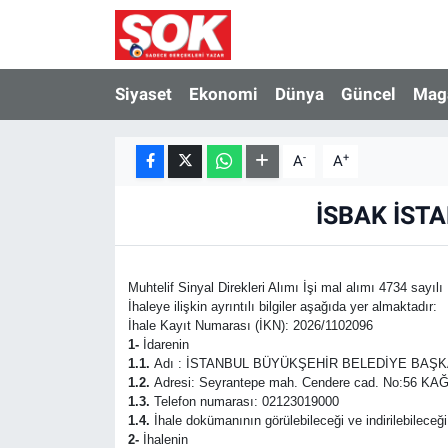
GÜNDEM
Nöbetçi Eczaneler
Siyaset
Ekonomi
Dünya
Güncel
Mag
DÜNYA
Hava Durumu
-
+
A
A
SPOR
İstanbul Namaz Vakitleri
İSBAK İSTA
MAGAZİN
Trafik Durumu
KÜLTÜR SANAT
Süper Lig Puan Durumu ve Fikstür
Muhtelif Sinyal Direkleri Alımı İşi mal alımı 4734 sayı
İhaleye ilişkin ayrıntılı bilgiler aşağıda yer almaktadır:
İhale Kayıt Numarası (İKN): 2026/1102096
POLİTİKA
Tüm Manşetler
1-
İdarenin
1.1.
Adı : İSTANBUL BÜYÜKŞEHİR BELEDİYE BAŞK
YAŞAM
Son Dakika Haberleri
1.2.
Adresi: Seyrantepe mah. Cendere cad. No:56 
1.3.
Telefon numarası: 02123019000
1.4.
İhale dokümanının görülebileceği ve indirilebileceği
TEKNOLOJİ
Haber Arşivi
2-
İhalenin