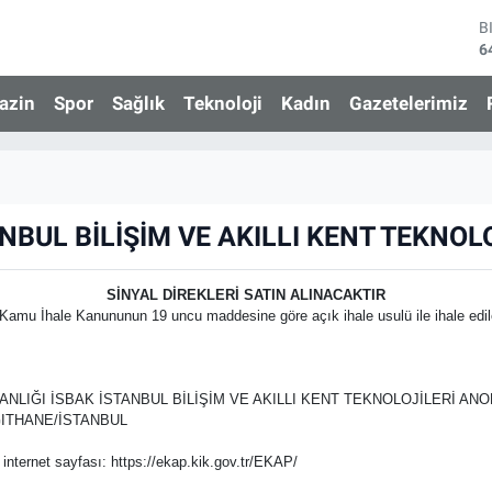
B
6
D
4
azin
Spor
Sağlık
Teknoloji
Kadın
Gazetelerimiz
E
5
S
6
G
6
NBUL BİLİŞİM VE AKILLI KENT TEKNOLO
B
1
SİNYAL DİREKLERİ SATIN ALINACAKTIR
lı Kamu İhale Kanununun 19 uncu maddesine göre açık ihale usulü ile ihale edil
ANLIĞI İSBAK İSTANBUL BİLİŞİM VE AKILLI KENT TEKNOLOJİLERİ A
KAĞITHANE/İSTANBUL
 internet sayfası: https://ekap.kik.gov.tr/EKAP/