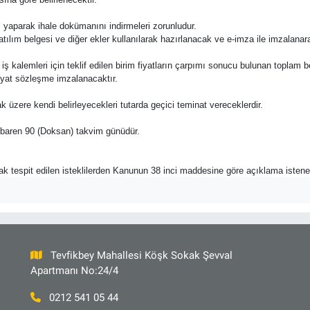
 yaparak ihale dokümanını indirmeleri zorunludur.
katılım belgesi ve diğer ekler kullanılarak hazırlanacak ve e-imza ile imzalana
 bu iş kalemleri için teklif edilen birim fiyatların çarpımı sonucu bulunan toplam 
fiyat sözleşme imzalanacaktır.
k üzere kendi belirleyecekleri tutarda geçici teminat vereceklerdir.
 itibaren 90 (Doksan) takvim günüdür.
rak tespit edilen isteklilerden Kanunun 38 inci maddesine göre açıklama istene
Tevfikbey Mahallesi Köşk Sokak Şevval
Apartmanı No:24/4
0212 541 05 44