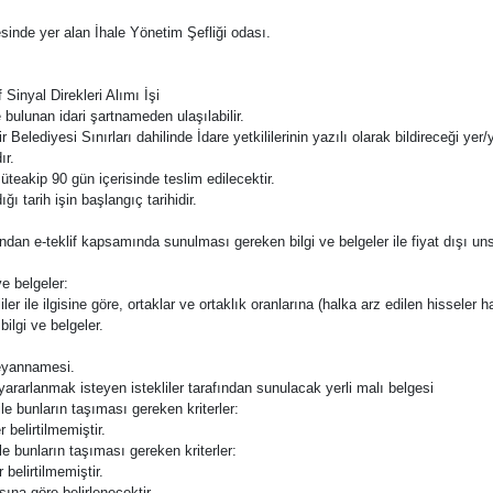
esinde yer alan İhale Yönetim Şefliği odası.
 Sinyal Direkleri Alımı İşi
 bulunan idari şartnameden ulaşılabilir.
elediyesi Sınırları dahilinde İdare yetkililerinin yazılı olarak bildireceği yer/ye
ır.
eakip 90 gün içerisinde teslim edilecektir.
ı tarih işin başlangıç tarihidir.
rafından e-teklif kapsamında sunulması gereken bilgi ve belgeler ile fiyat dışı uns
e belgeler:
ler ile ilgisine göre, ortaklar ve ortaklık oranlarına (halka arz edilen hisseler ha
ilgi ve belgeler.
 beyannamesi.
 yararlanmak isteyen istekliler tarafından sunulacak yerli malı belgesi
ile bunların taşıması gereken kriterler:
 belirtilmemiştir.
ile bunların taşıması gereken kriterler:
 belirtilmemiştir.
ına göre belirlenecektir.