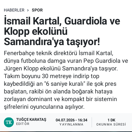
SAĞLIK
HABERLER
SPOR
İsmail Kartal, Guardiola ve
EKONOMİ
Klopp ekolünü
Samandıra'ya taşıyor!
EĞİTİM
Fenerbahçe teknik direktörü İsmail Kartal,
ÖZEL HABER
dünya futboluna damga vuran Pep Guardiola ve
Jürgen Klopp ekolünü Samandıra’ya taşıyor.
Keşfet
Takım boyunu 30 metreye indirip top
kaybedildiği an "6 saniye kuralı" ile şok pres
ASTROLOJİ
başlatan, rakibi ön alanda boğarak hataya
zorlayan dominant ve kompakt bir sistemin
MANŞET
şifrelerini oyuncularına aşılıyor.
RESMİ İLANLAR
TUĞÇE KARATAŞ
04.07.2026 - 16:34
1 DK
EDITÖR
YAYINLANMA
OKUNMA SÜRESI
İLAN