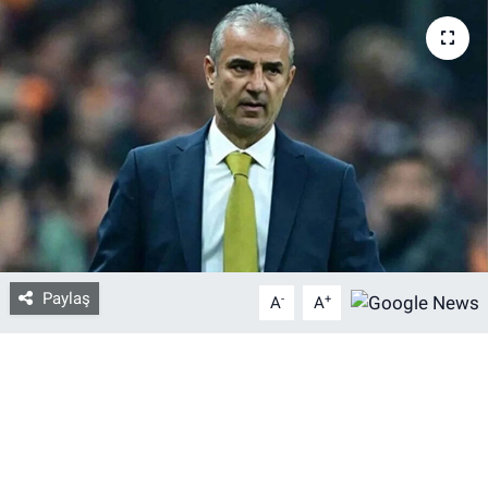
Bize ulaşın
İletişim/Künye
Yaşam
Gözden Kaçmasın
İletişim (Künye)
Paylaş
-
+
A
A