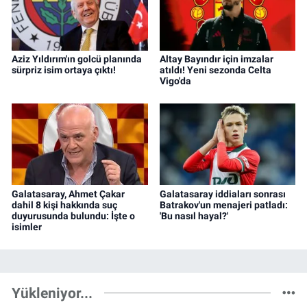
Aziz Yıldırım'ın golcü planında
Altay Bayındır için imzalar
sürpriz isim ortaya çıktı!
atıldı! Yeni sezonda Celta
Vigo'da
Galatasaray, Ahmet Çakar
Galatasaray iddiaları sonrası
dahil 8 kişi hakkında suç
Batrakov'un menajeri patladı:
duyurusunda bulundu: İşte o
'Bu nasıl hayal?'
isimler
Yükleniyor...