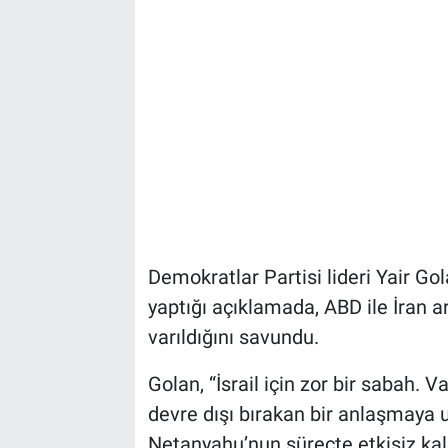
Bize ulaşın
İletişim/Künye
Yaşam
Gözden Kaçmasın
İletişim (Künye)
Demokratlar Partisi lideri Yair G
yaptığı açıklamada, ABD ile İran ar
varıldığını savundu.
Golan, “İsrail için zor bir sabah. V
devre dışı bırakan bir anlaşmaya u
Netanyahu’nun süreçte etkisiz kaldı