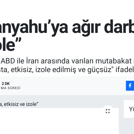
anyahu’ya ağır dar
ole”
er, ABD ile İran arasında varılan mutabak
 etkisiz, izole edilmiş ve güçsüz" ifadel
2 DK
MA SÜRESI
Y