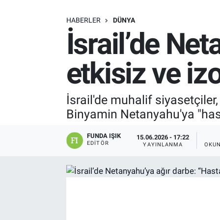
SAĞLIK
HABERLER
DÜNYA
İsrail’de Net
EKONOMİ
etkisiz ve iz
EĞİTİM
ÖZEL HABER
İsrail'de muhalif siyasetçil
Binyamin Netanyahu'ya "hasta,
Keşfet
FUNDA IŞIK
15.06.2026 - 17:22
ASTROLOJİ
EDITÖR
YAYINLANMA
OKUN
MANŞET
RESMİ İLANLAR
İLAN