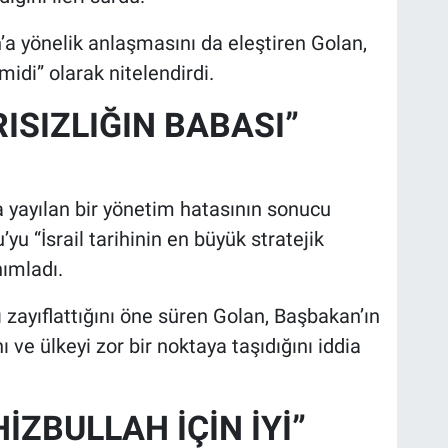
a yönelik anlaşmasını da eleştiren Golan,
midi” olarak nitelendirdi.
ISIZLIĞIN BABASI”
a yayılan bir yönetim hatasının sonucu
u “İsrail tarihinin en büyük stratejik
nımladı.
nı zayıflattığını öne süren Golan, Başbakan’ın
nı ve ülkeyi zor bir noktaya taşıdığını iddia
İZBULLAH İÇİN İYİ”