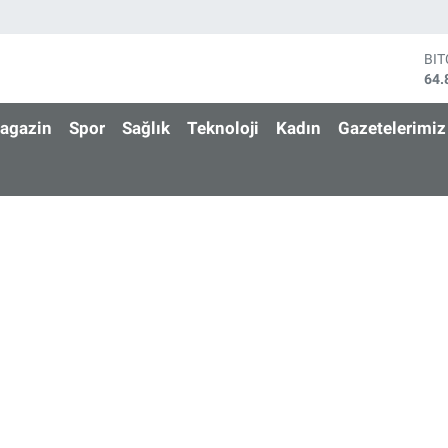
BI
64.
DO
47,
agazin
Spor
Sağlık
Teknoloji
Kadın
Gazetelerimiz
EU
55,
ST
64,
GR
666
Bİ
13.