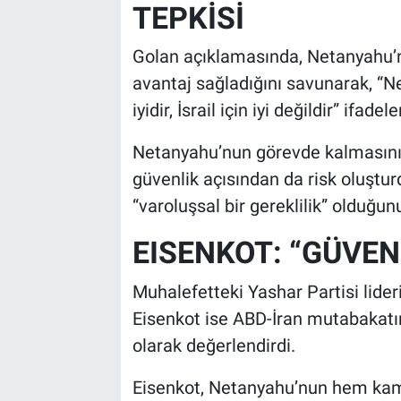
TEPKİSİ
Golan açıklamasında, Netanyahu’nun
avantaj sağladığını savunarak, “N
iyidir, İsrail için iyi değildir” ifadel
Netanyahu’nun görevde kalmasının
güvenlik açısından da risk oluştu
“varoluşsal bir gereklilik” olduğunu
EISENKOT: “GÜVEN
Muhalefetteki Yashar Partisi lide
Eisenkot ise ABD-İran mutabakatını 
olarak değerlendirdi.
Eisenkot, Netanyahu’nun hem kam