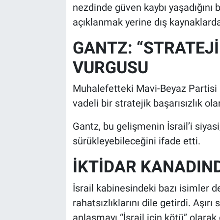
nezdinde güven kaybı yaşadığını be
açıklanmak yerine dış kaynaklarda
GANTZ: “STRATEJİ
VURGUSU
Muhalefetteki Mavi-Beyaz Partisi
vadeli bir stratejik başarısızlık ol
Gantz, bu gelişmenin İsrail’i siyas
sürükleyebileceğini ifade etti.
İKTİDAR KANADIN
İsrail kabinesindeki bazı isimler
rahatsızlıklarını dile getirdi. Aşı
anlaşmayı “İsrail için kötü” olara