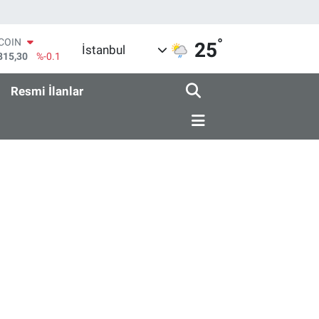
°
TCOIN
25
İstanbul
815,30
%-0.1
LAR
7436
%0.18
Resmi İlanlar
RO
2510
%0.32
ERLİN
4811
%0.38
AM ALTIN
0.55
%0
ST100
779
%-14