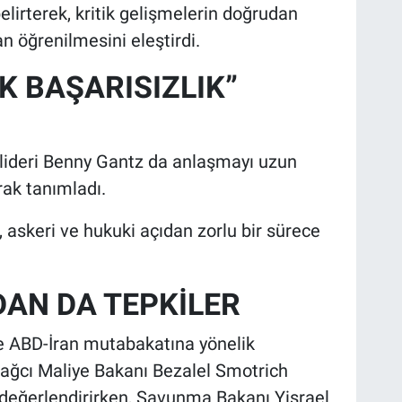
lirterek, kritik gelişmelerin doğrudan
n öğrenilmesini eleştirdi.
K BAŞARISIZLIK”
 lideri Benny Gantz da anlaşmayı uzun
arak tanımladı.
i, askeri ve hukuki açıdan zorlu bir sürece
DAN DA TEPKİLER
 de ABD-İran mutabakatına yönelik
rı sağcı Maliye Bakanı Bezalel Smotrich
k değerlendirirken, Savunma Bakanı Yisrael