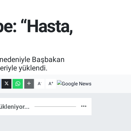
be: “Hasta,
at nedeniyle Başbakan
eriyle yüklendi.
-
+
A
A
ükleniyor...