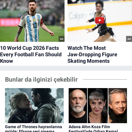
Bunlar da ilginizi çekebilir
Game of Thrones hayranlarına
Adana Altın Koza Film
müjde: Efsane seri sinema
Festivali'nde Orhan Kemal