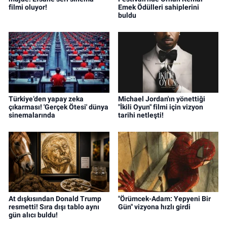
filmi oluyor!
Emek Ödülleri sahiplerini
buldu
Türkiye’den yapay zeka
Michael Jordan'ın yönettiği
çıkarması! 'Gerçek Ötesi' dünya
"İkili Oyun" filmi için vizyon
sinemalarında
tarihi netleşti!
At dışkısından Donald Trump
"Örümcek-Adam: Yepyeni Bir
resmetti! Sıra dışı tablo aynı
Gün" vizyona hızlı girdi
gün alıcı buldu!