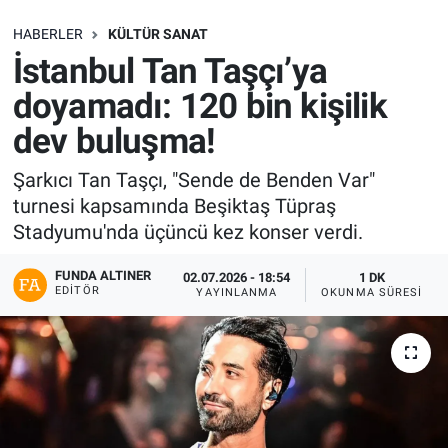
SAĞLIK
HABERLER
KÜLTÜR SANAT
İstanbul Tan Taşçı’ya
EKONOMİ
doyamadı: 120 bin kişilik
dev buluşma!
EĞİTİM
Şarkıcı Tan Taşçı, "Sende de Benden Var"
ÖZEL HABER
turnesi kapsamında Beşiktaş Tüpraş
Stadyumu'nda üçüncü kez konser verdi.
Keşfet
FUNDA ALTINER
02.07.2026 - 18:54
1 DK
ASTROLOJİ
EDITÖR
YAYINLANMA
OKUNMA SÜRESI
MANŞET
RESMİ İLANLAR
İLAN