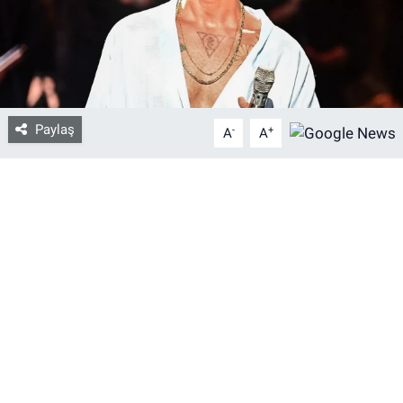
Bize ulaşın
İletişim/Künye
Paylaş
-
+
Yaşam
A
A
Gözden Kaçmasın
İletişim (Künye)