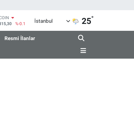
°
TCOIN
25
İstanbul
815,30
%-0.1
LAR
7436
%0.18
Resmi İlanlar
RO
2510
%0.32
ERLİN
4811
%0.38
AM ALTIN
0.55
%0
ST100
779
%-14