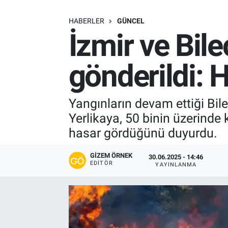
SAĞLIK
HABERLER
GÜNCEL
İzmir ve Bile
EKONOMİ
gönderildi: 
EĞİTİM
ÖZEL HABER
Yangınların devam ettiği Bilec
Yerlikaya, 50 binin üzerinde 
Keşfet
hasar gördüğünü duyurdu.
ASTROLOJİ
GIZEM ÖRNEK
30.06.2025 - 14:46
EDITÖR
YAYINLANMA
MANŞET
RESMİ İLANLAR
İLAN