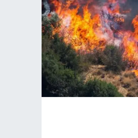
Bize ulaşın
İletişim/Künye
Yaşam
Gözden Kaçmasın
İletişim (Künye)