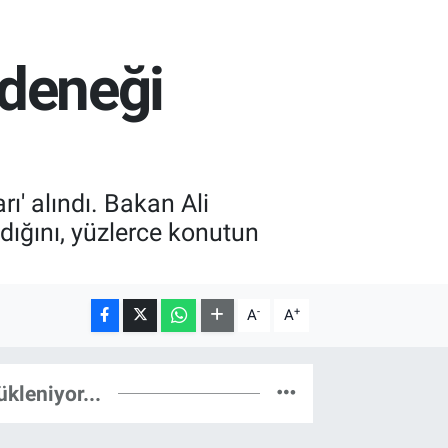
ödeneği
rı' alındı. Bakan Ali
ndığını, yüzlerce konutun
-
+
A
A
ükleniyor...