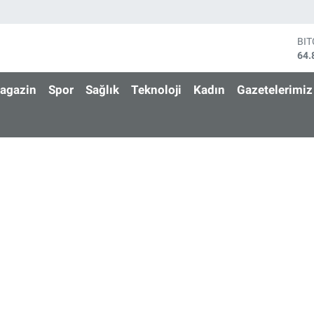
BI
64.
DO
47,
agazin
Spor
Sağlık
Teknoloji
Kadın
Gazetelerimiz
EU
55,
ST
64,
GR
666
Bİ
13.