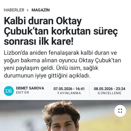
SAĞLIK
HABERLER
MAGAZIN
Kalbi duran Oktay
EKONOMİ
Çubuk’tan korkutan süreç
sonrası ilk kare!
EĞİTİM
Lizbon’da aniden fenalaşarak kalbi duran ve
ÖZEL HABER
yoğun bakıma alınan oyuncu Oktay Çubuk’tan
yeni paylaşım geldi. Ünlü isim, sağlık
Keşfet
durumunun iyiye gittiğini açıkladı.
ASTROLOJİ
DEMET SAROVA
07.05.2026 - 16:41
08.05.2026 - 23:24
EDITÖR
YAYINLANMA
GÜNCELLEME
MANŞET
RESMİ İLANLAR
İLAN