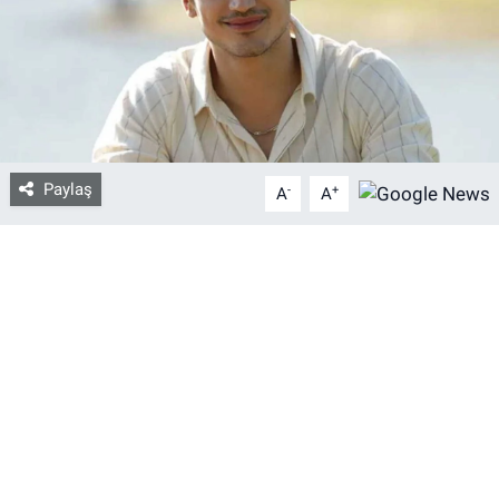
Bize ulaşın
İletişim/Künye
Yaşam
Paylaş
-
+
A
A
Gözden Kaçmasın
İletişim (Künye)