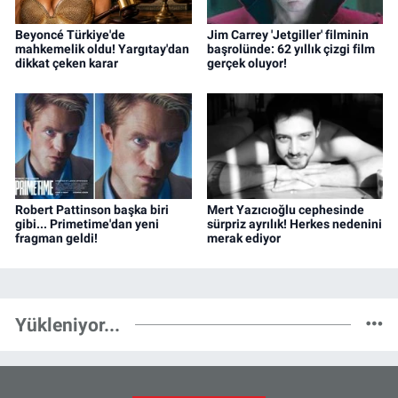
Beyoncé Türkiye'de
Jim Carrey 'Jetgiller' filminin
mahkemelik oldu! Yargıtay'dan
başrolünde: 62 yıllık çizgi film
dikkat çeken karar
gerçek oluyor!
Robert Pattinson başka biri
Mert Yazıcıoğlu cephesinde
gibi... Primetime'dan yeni
sürpriz ayrılık! Herkes nedenini
fragman geldi!
merak ediyor
Yükleniyor...