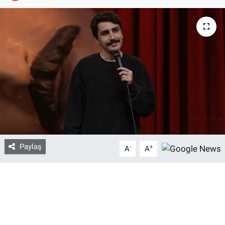
Bize ulaşın
İletişim/Künye
Yaşam
Gözden Kaçmasın
İletişim (Künye)
Paylaş
-
+
A
A