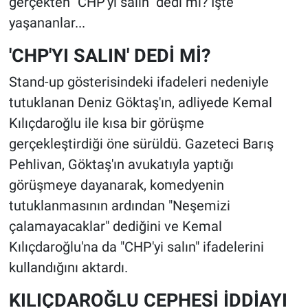
gerçekten "CHP'yi salın" dedi mi? İşte
yaşananlar...
'CHP'YI SALIN' DEDİ Mİ?
Stand-up gösterisindeki ifadeleri nedeniyle
tutuklanan Deniz Göktaş'ın, adliyede Kemal
Kılıçdaroğlu ile kısa bir görüşme
gerçekleştirdiği öne sürüldü. Gazeteci Barış
Pehlivan, Göktaş'ın avukatıyla yaptığı
görüşmeye dayanarak, komedyenin
tutuklanmasının ardından "Neşemizi
çalamayacaklar" dediğini ve Kemal
Kılıçdaroğlu'na da "CHP'yi salın" ifadelerini
kullandığını aktardı.
KILIÇDAROĞLU CEPHESİ İDDİAYI