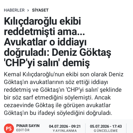
SAĞLIK
HABERLER
SIYASET
Kılıçdaroğlu ekibi
EKONOMİ
reddetmişti ama...
Avukatlar o iddiayı
EĞİTİM
doğruladı: Deniz Göktaş
ÖZEL HABER
'CHP'yi salın' demiş
Keşfet
Kemal Kılıçdaroğlu'nun ekibi son olarak Deniz
Göktaş'ın avukatlarının söz ettiği iddiayı
ASTROLOJİ
reddetmiş ve Göktaş'ın 'CHP'yi salın' şeklinde
bir söz sarf etmediğini söylemişti. Ancak
MANŞET
cezaevinde Göktaş ile görüşen avukatlar
Göktaş'ın bu ifadeyi söylediğini doğruladı.
RESMİ İLANLAR
PINAR SAYIN
04.07.2026 - 09:21
05.07.2026 - 17:43
EDITÖR
İLAN
YAYINLANMA
GÜNCELLEME