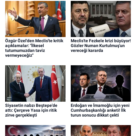
Özgür Özel'den Meclis'te kritik
Meclis'te Fezkele krizi büyüyor!
açıklamalar: "İlkesel
Gözler Numan Kurtulmuş'un
tutumumuzdan taviz
vereceği kararda
vermeyeceğiz"
Siyasetin nabzı Beştepe'de
Erdoğan ve İmamoğlu için yeni
attı: Çerçeve Yasa için ritik
Cumhurbaşkanlığı anketi! İlk
zirve gerçekleşti
turun sonucu dikkat çekti