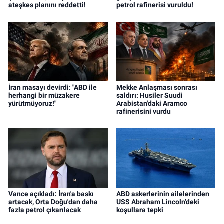
ateşkes planını reddetti!
petrol rafinerisi vuruldu!
İran masayı devirdi: "ABD ile
Mekke Anlaşması sonrası
herhangi bir müzakere
saldırı: Husiler Suudi
yürütmüyoruz!"
Arabistan'daki Aramco
rafinerisini vurdu
Vance açıkladı: İran'a baskı
ABD askerlerinin ailelerinden
artacak, Orta Doğu'dan daha
USS Abraham Lincoln’deki
fazla petrol çıkarılacak
koşullara tepki