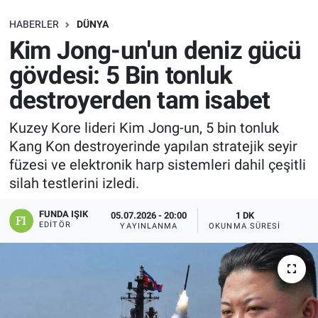
SAĞLIK
HABERLER
DÜNYA
Kim Jong-un'un deniz gücü
EKONOMİ
gövdesi: 5 Bin tonluk
destroyerden tam isabet
EĞİTİM
Kuzey Kore lideri Kim Jong-un, 5 bin tonluk
ÖZEL HABER
Kang Kon destroyerinde yapılan stratejik seyir
füzesi ve elektronik harp sistemleri dahil çeşitli
Keşfet
silah testlerini izledi.
ASTROLOJİ
FUNDA IŞIK
05.07.2026 - 20:00
1 DK
EDITÖR
YAYINLANMA
OKUNMA SÜRESI
MANŞET
RESMİ İLANLAR
İLAN