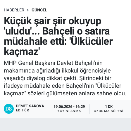
SAĞLIK
HABERLER
GÜNCEL
Küçük şair şiir okuyup
EKONOMİ
'uludu'... Bahçeli o satıra
müdahale etti: 'Ülkücüler
EĞİTİM
kaçmaz'
ÖZEL HABER
MHP Genel Başkanı Devlet Bahçeli'nin
makamında ağırladığı ilkokul öğrencisiyle
Keşfet
yaşadığı diyalog dikkat çekti. Şiirindeki bir
ASTROLOJİ
ifadeye müdahale eden Bahçeli'nin "Ülkücüler
kaçmaz" sözleri gülümseten anlara sahne oldu.
MANŞET
DEMET SAROVA
19.06.2026 - 16:29
1 DK
EDITÖR
YAYINLANMA
OKUNMA SÜRESI
RESMİ İLANLAR
İLAN