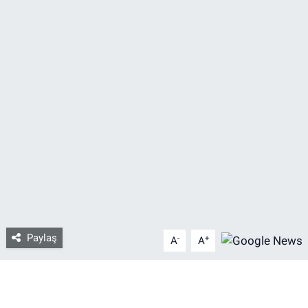
Bize ulaşın
İletişim/Künye
Yaşam
Gözden Kaçmasın
İletişim (Künye)
Paylaş
-
+
A
A