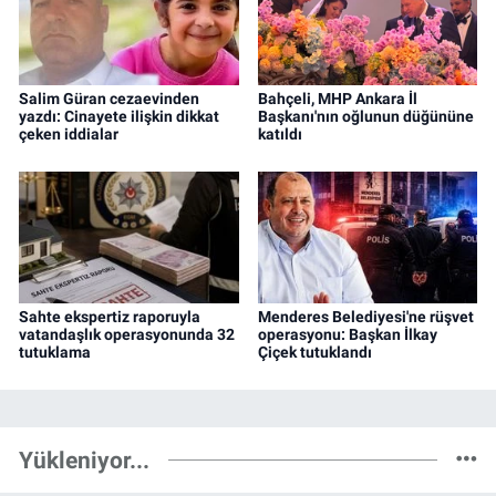
Salim Güran cezaevinden
Bahçeli, MHP Ankara İl
yazdı: Cinayete ilişkin dikkat
Başkanı'nın oğlunun düğününe
çeken iddialar
katıldı
Sahte ekspertiz raporuyla
Menderes Belediyesi'ne rüşvet
vatandaşlık operasyonunda 32
operasyonu: Başkan İlkay
tutuklama
Çiçek tutuklandı
Yükleniyor...